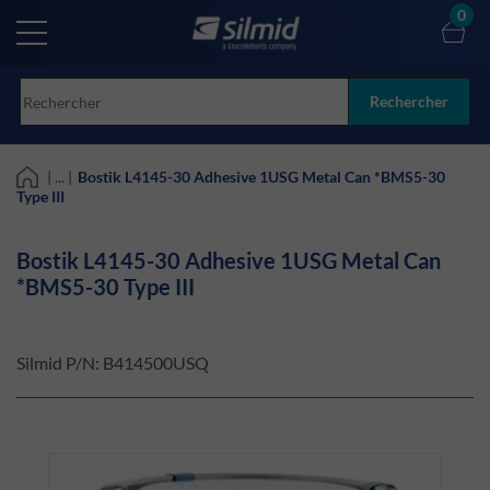
Skip
0
to
main
content
Rechercher
| ... |
Bostik L4145-30 Adhesive 1USG Metal Can *BMS5-30
Type III
Bostik L4145-30 Adhesive 1USG Metal Can
*BMS5-30 Type III
Silmid P/N:
B414500USQ