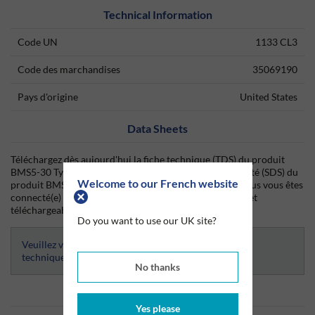
Technical Information
Code UN
1133 CL3
Code des marchandises
35069190
Pays d'origine
United States
Data Sheets
Téléchargez dès aujourd'hui la fiche technique (TDS) du produit
BMS5-30 Type III ainsi que la fiche de données de sécurité (SDS) du
Welcome to our French website
produit BMS5-30 Type III depuis Silmid. Une fois que vous vous êtes
connecté(e) ou inscrit(e), la fiche technique sera visible et
téléchargeable.
Do you want to use our UK site?
Veuillez vous connecter afin d’avoir accès aux fiches
techniques
No thanks
Informations produits
Yes please