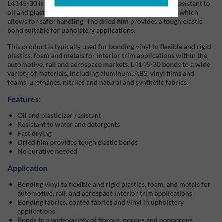
L4145-30 is a fast drying, high viscosity product that is resistant to
oil and plasticizer migration. It does not need a curative, which
allows for safer handling. The dried film provides a tough elastic
bond suitable for upholstery applications.
This product is typically used for bonding vinyl to flexible and rigid
plastics, foam and metals for interior trim applications within the
automotive, rail and aerospace markets. L4145-30 bonds to a wide
variety of materials, including aluminum, ABS, vinyl films and
foams, urethanes, nitriles and natural and synthetic fabrics.
Features:
Oil and plasticizer resistant
Resistant to water and detergents
Fast drying
Dried film provides tough elastic bonds
No curative needed
Application
Bonding vinyl to flexible and rigid plastics, foam, and metals for
automotive, rail, and aerospace interior trim applications
Bonding fabrics, coated fabrics and vinyl in upholstery
applications
Bonds to a wide variety of fibrous, porous and nonporous