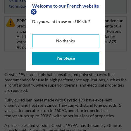
Veuillez vous connecter afin d’avoir accès aux fiches
Welcome to our French website
techniques
PRÉCURSEUR EXPLOSIF/POISON :
Ce produit contient un
Do you want to use our UK site?
précurseur explosif et/ou un poison et est réglementé ou à
signaler en vertu de la loi sur les poisons de 1972 (Poisons
Act 1972). Pour plus d'informations, veuillez contacter
No thanks
votre responsable de compte ou appeler le +44 (0)1675
432 850.
Yes please
Informations produits
Crystic 199 is an isophthalic unsaturated polyester resin. It is
recommended for use in high performance applications, such as the
aircraft industry, where superior thermal and electrical properties
are required.
Fully cured laminates made with Crystic 199 have excellent
chemical and heat resistance. They can withstand long periods (1
year) at temperatures up to 150°C, and shorter periods at
temperatures up to 200°C, with no serious loss of properties.
A preaccelerated version, Crystic 199PA, has the same geltime as
given in table 2 but with no added accelerator.