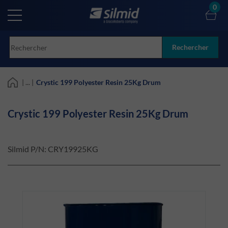
Skip
0
to
main
content
Rechercher
| ... |
Crystic 199 Polyester Resin 25Kg Drum
Crystic 199 Polyester Resin 25Kg Drum
Silmid P/N:
CRY19925KG