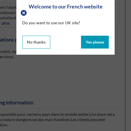
Welcome to our French website
nt l'objet de restrictions en vertu de la réglementation
naissance de cause (PIC). Ce règlement impose des obligations
uhaitent exporter ces produits chimiques vers des pays autres
Do you want to use our UK site?
 plus.
ations produits
No thanks
Yes please
ponent, moisture curing, Modified Silane (MS) Polymer based
ervious.
ng information
isponible pour certains pays dans le monde entier.Livraison sera
la nature dangereuse des marchandises.Les clients peuvent
ction.