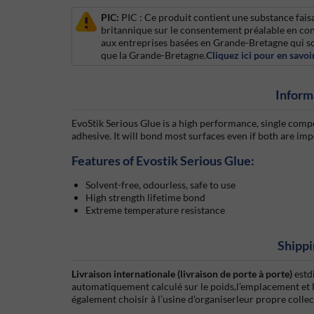
PIC:
PIC : Ce produit contient une substance faisa
britannique sur le consentement préalable en con
aux entreprises basées en Grande-Bretagne qui so
que la Grande-Bretagne.
Cliquez ici pour en savoir
Inform
EvoStik Serious Glue is a high performance, single com
adhesive. It will bond most surfaces even if both are imp
Features of Evostik Serious Glue:
Solvent-free, odourless, safe to use
High strength lifetime bond
Extreme temperature resistance
Shippi
Livraison internationale (livraison de porte à porte)
estd
automatiquement calculé sur le poids,l’emplacement et 
également choisir à l’usine d’organiserleur propre colle