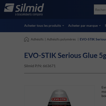
Skip
Accessories
Soco
to
Essais non destructifs (NDT)
Skydr
main
Voir tous les produits
Voir 
content
Acheter tous les produits
Acheter par marque
Adhésifs
|
Adhésifs polymères
|
EVO-STIK Seriou
EVO-STIK Serious Glue 5
Silmid P/N:
663671
Evo
moi
bon