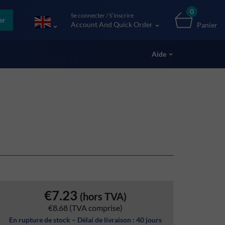
0
Se connecter / S’inscrire
er
Account And Quick Order
Panier
Aide
€7.23
(hors TVA)
€8.68
(TVA comprise)
En rupture de stock – Délai de livraison : 40 jours