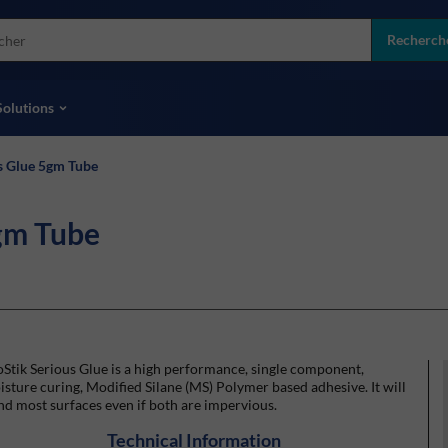
more
ol
Recherch
toutes les marques
Solutions
s Glue 5gm Tube
gm Tube
Stik Serious Glue is a high performance, single component,
sture curing, Modified Silane (MS) Polymer based adhesive. It will
d most surfaces even if both are impervious.
Technical Information