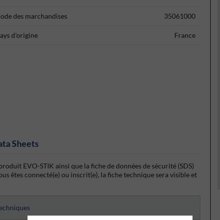
ode des marchandises
35061000
ays d'origine
France
ata Sheets
produit EVO-STIK ainsi que la fiche de données de sécurité (SDS)
 êtes connecté(e) ou inscrit(e), la fiche technique sera visible et
techniques