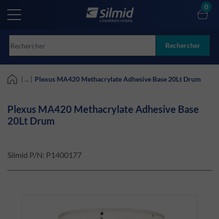
Skip
0
to
main
content
Rechercher
| ... |
Plexus MA420 Methacrylate Adhesive Base 20Lt Drum
Plexus MA420 Methacrylate Adhesive Base
20Lt Drum
Silmid P/N:
P1400177