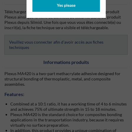
Yes please
Téléchargez dès aujourd'hui la fiche technique (TDS) du produit
Plexus ainsi que la fiche de données de sécurité (SDS) du produit
Plexus depuis Silmid. Une fois que vous vous êtes connecté(e) ou
inscrit(e), la fiche technique sera visible et téléchargeable.
Veuillez vous connecter afin d’avoir accès aux fiches
techniques
Informations produits
Plexus MA420 is a two-part methacrylate adhesive designed for
structural bonding of thermoplastic, metal, and composite
assemblies.
Features:
Combined at a 10:1 ratio, it has a working time of 4 to 6 minutes
and achieves 75% of ultimate strength in 15 to 18 minutes.
Plexus MA420 is the standard choice for composites bonding
applications in the transportation industry, because it requires
virtually no surface preparation.
In addition, this product provides a unique combination of