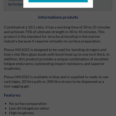
techniques
Informations produits
Combined at a 10:1 ratio, it has a working time of 20 to 25 minutes
and achieves 75% of ultimate strength in 40 to 45 minutes. This
product is the standard for structural bonding in the marine
industry because it requires virtually no surface preparation.
Plexus MA1025 is designed to be used for bonding stringers and
liners into fibre glass boats with bond lined up to one inch thick. In
addition, this product provides a unique combination of excellent
fatigue endurance, outstanding impact resistance, and superior
toughness.
Plexus MA1025 is available in blue and is supplied in ready to use
cartridges, 20 litre pails or 200 litre drums to be dispensed as a
non-sagging gel.
Features:
No surface preparation
Low shrinkageLow odour
High toughness