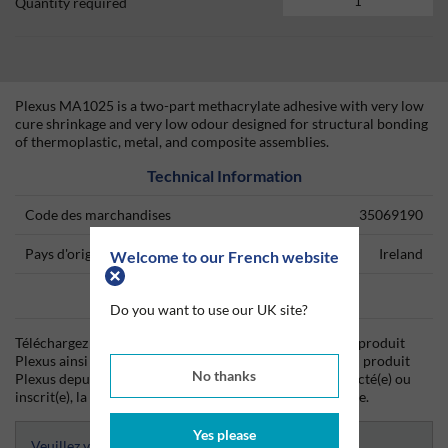
Quantity required
Plexus MA1025 is a two-part methacrylate adhesive with very low
cure shrinkage and very low odour designed for structural bonding
of thermoplastic, metal, and composite assemblies.
Technical Information
Code des marchandises
35069190
Pays d'origine
Ireland
Welcome to our French website
Data Sheets
Do you want to use our UK site?
Téléchargez dès aujourd'hui la fiche technique (TDS) du produit
Plexus ainsi que la fiche de données de sécurité (SDS) du produit
No thanks
Plexus depuis Silmid. Une fois que vous vous êtes connecté(e) ou
inscrit(e), la fiche technique sera visible et téléchargeable.
Yes please
Veuillez vous connecter afin d’avoir accès aux fiches