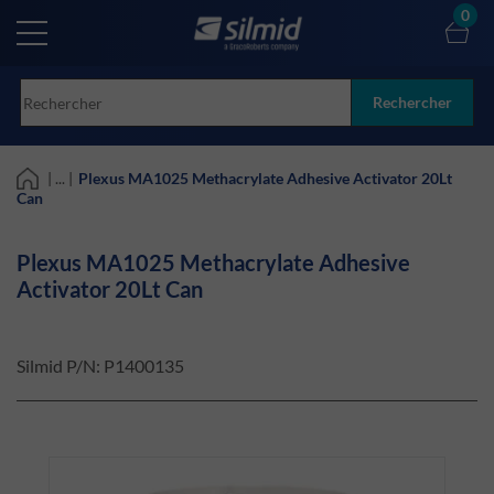
Skip
0
to
main
content
Rechercher
| ... |
Plexus MA1025 Methacrylate Adhesive Activator 20Lt
Can
Plexus MA1025 Methacrylate Adhesive
Activator 20Lt Can
Silmid P/N:
P1400135