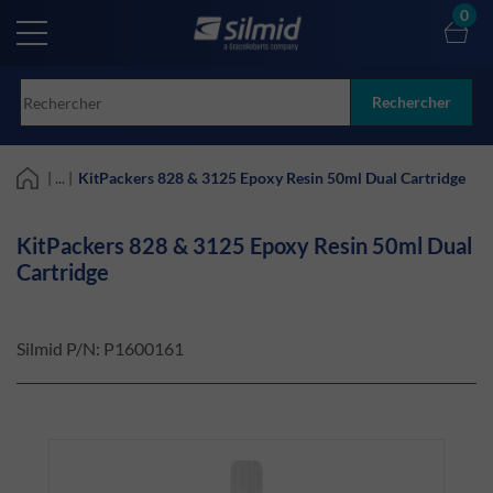
Skip
0
to
main
content
Rechercher
| ... |
KitPackers 828 & 3125 Epoxy Resin 50ml Dual Cartridge
KitPackers 828 & 3125 Epoxy Resin 50ml Dual
Cartridge
Silmid P/N:
P1600161