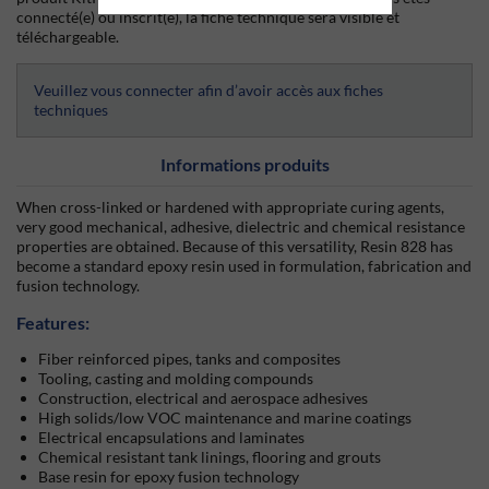
connecté(e) ou inscrit(e), la fiche technique sera visible et
téléchargeable.
Veuillez vous connecter afin d’avoir accès aux fiches
techniques
Informations produits
When cross-linked or hardened with appropriate curing agents,
very good mechanical, adhesive, dielectric and chemical resistance
properties are obtained. Because of this versatility, Resin 828 has
become a standard epoxy resin used in formulation, fabrication and
fusion technology.
Features:
Fiber reinforced pipes, tanks and composites
Tooling, casting and molding compounds
Construction, electrical and aerospace adhesives
High solids/low VOC maintenance and marine coatings
Electrical encapsulations and laminates
Chemical resistant tank linings, flooring and grouts
Base resin for epoxy fusion technology