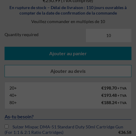
€250.99
(TVA comprise)
En rupture de stock – Délai de livraison : 110 jours ouvrables à
compter de la date de confirmation de la commande
Veuillez commander en multiples de 10
Quantity required
Ajouter au panier
20+
€198.70
+ TVA
40+
€193.48
+ TVA
80+
€188.24
+ TVA
As-tu besoin?
Sulzer Mixpac DMA-51 Standard Duty 50ml Cartridge Gun
(For 1:1 & 2:1 Ratio Cartridges)
€36.58