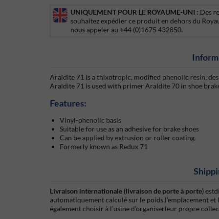
UNIQUEMENT POUR LE ROYAUME-UNI :
Des re
souhaitez expédier ce produit en dehors du Roya
nous appeler au +44 (0)1675 432850.
Inform
Araldite 71 is a thixotropic, modified phenolic resin, des
Araldite 71 is used with primer Araldite 70 in shoe bra
Features:
Vinyl-phenolic basis
Suitable for use as an adhesive for brake shoes
Can be applied by extrusion or roller coating
Formerly known as Redux 71
Shippi
Livraison internationale (livraison de porte à porte)
estd
automatiquement calculé sur le poids,l’emplacement et 
également choisir à l’usine d’organiserleur propre colle