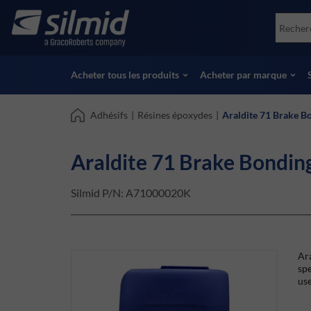
Skip
Accessories
Soco
to
Essais non destructifs (NDT)
Skydr
main
Voir tous les produits
Voir 
content
Acheter tous les produits
Acheter par marque
Adhésifs
|
Résines époxydes
|
Araldite 71 Brake B
Araldite 71 Brake Bondin
Silmid P/N:
A71000020K
Ara
spe
use