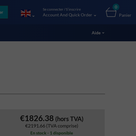
0
Se connecter / S’inscrire
er
Account And Quick Order
Panier
Aide
€1826.38
(hors TVA)
€2191.66
(TVA comprise)
En stock - 1 disponible