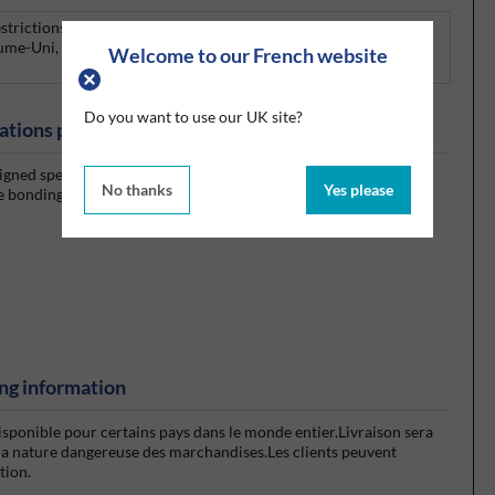
strictions à l'exportation s'appliquent à ce produit. Si vous
ume-Uni, veuillez contacter votre gestionnaire de compte ou
Welcome to our French website
Do you want to use our UK site?
ations produits
igned specially for application as a friction lining adhesive.
No thanks
Yes please
ke bonding operation.
ng information
isponible pour certains pays dans le monde entier.Livraison sera
la nature dangereuse des marchandises.Les clients peuvent
ction.