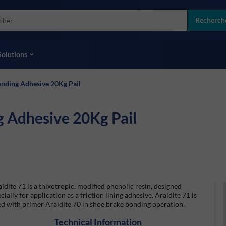
more
ol
Recherch
toutes les marques
Solutions
onding Adhesive 20Kg Pail
g Adhesive 20Kg Pail
ldite 71 is a thixotropic, modified phenolic resin, designed
cially for application as a friction lining adhesive. Araldite 71 is
d with primer Araldite 70 in shoe brake bonding operation.
Technical Information