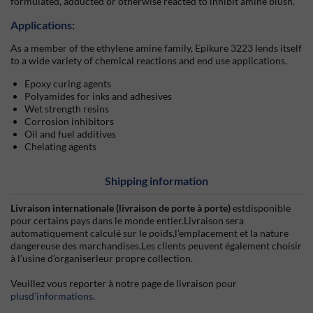
formulated, adducted or otherwise reacted to inhibit amine blush.
Applications:
As a member of the ethylene amine family, Epikure 3223 lends itself
to a wide variety of chemical reactions and end use applications.
Epoxy curing agents
Polyamides for inks and adhesives
Wet strength resins
Corrosion inhibitors
Oil and fuel additives
Chelating agents
Shipping information
Livraison internationale (livraison de porte à porte)
estdisponible
pour certains pays dans le monde entier.Livraison sera
automatiquement calculé sur le poids,l’emplacement et la nature
dangereuse des marchandises.Les clients peuvent également choisir
à l’usine d’organiserleur propre collection.
Veuillez vous reporter à notre page de livraison pour
plusd’informations
.