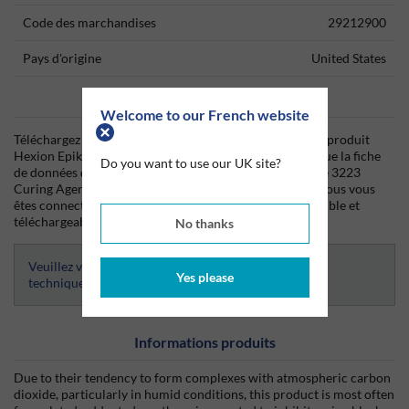
Code des marchandises
29212900
Pays d'origine
United States
Data Sheets
Welcome to our French website
Téléchargez dès aujourd'hui la fiche technique (TDS) du produit
Hexion Epikure 3223 Curing Agent 1USQ Bottle ainsi que la fiche
Do you want to use our UK site?
de données de sécurité (SDS) du produit Hexion Epikure 3223
Curing Agent 1USQ Bottle depuis Silmid. Une fois que vous vous
êtes connecté(e) ou inscrit(e), la fiche technique sera visible et
téléchargeable.
No thanks
Veuillez vous connecter afin d’avoir accès aux fiches
Yes please
techniques
Informations produits
Due to their tendency to form complexes with atmospheric carbon
dioxide, particularly in humid conditions, this product is most often