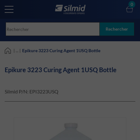
Skip
0
to
main
content
Rechercher
| ... |
Epikure 3223 Curing Agent 1USQ Bottle
Epikure 3223 Curing Agent 1USQ Bottle
Silmid P/N:
EPI3223USQ