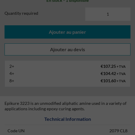
En stock - 1 disponible
Quantity required
Ajouter au panier
2+
€107.25
+ TVA
4+
€104.42
+ TVA
8+
€101.60
+ TVA
Epikure 3223 is an unmodified aliphatic amine used in a variety of
applications including epoxy curing agents.
Technical Information
Code UN
2079 CL8