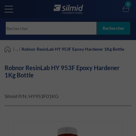
Skip
0
to
main
content
Rechercher
| ... |
Robnor ResinLab HY 953F Epoxy Hardener 1Kg Bottle
Robnor ResinLab HY 953F Epoxy Hardener
1Kg Bottle
Silmid P/N:
HY953F01KG