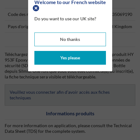
Welcome to our French website
Technical Information
Code des marchandises
35069190
Do you want to use our UK site?
Pays d'origine
United Kingdom
No thanks
Data Sheets
Téléchargez dès aujourd'hui la fiche technique (TDS) du produit HY
Yes please
953F Epoxy Hardener 1Kg Bottle ainsi que la fiche de données de
sécurité (SDS) du produit HY 953F Epoxy Hardener 1Kg Bottle
depuis Silmid. Une fois que vous vous êtes connecté(e) ou inscrit(e),
la fiche technique sera visible et téléchargeable.
Veuillez vous connecter afin d’avoir accès aux fiches
techniques
Informations produits
For more information on application, please consult the Technical
Data Sheet (TDS) for the complete system.