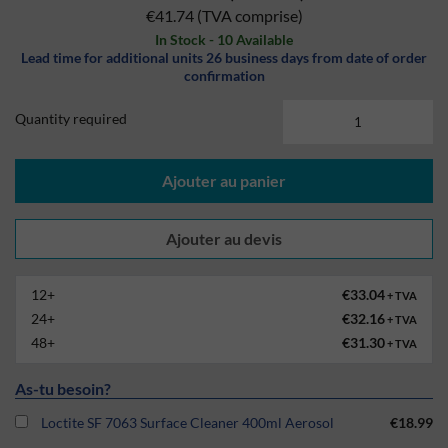
€41.74
(TVA comprise)
In Stock - 10 Available
Lead time for additional units 26 business days from date of order
confirmation
Quantity required
Ajouter au panier
12+
€33.04
+ TVA
24+
€32.16
+ TVA
48+
€31.30
+ TVA
As-tu besoin?
Loctite SF 7063 Surface Cleaner 400ml Aerosol
€18.99