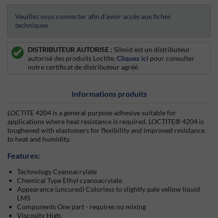
Veuillez vous connecter afin d’avoir accès aux fiches
techniques
DISTRIBUTEUR AUTORISE :
Silmid est un distributeur
autorisé des produits Loctite.
Cliquez ici
pour consulter
notre certificat de distributeur agréé.
Informations produits
LOCTITE 4204 is a general purpose adhesive suitable for
applications where heat resistance is required. LOCTITE® 4204 is
toughened with elastomers for flexibility and improved resistance
to heat and humidity.
Features:
Technology Cyanoacrylate
Chemical Type Ethyl cyanoacrylate
Appearance (uncured) Colorless to slightly pale yellow liquid
LMS
Components One part - requires no mixing
Viscosity High