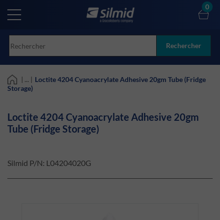
Skip
0
to
main
content
Rechercher
| ... |
Loctite 4204 Cyanoacrylate Adhesive 20gm Tube (Fridge
Storage)
Loctite 4204 Cyanoacrylate Adhesive 20gm
Tube (Fridge Storage)
Silmid P/N:
L04204020G