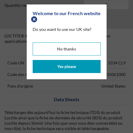
Quantity required
Welcome to our French website
Do you want to use our UK site?
LOCTITE® 4204 is a general purpose adhesive suitable for
applications where heat resistance is required.
No thanks
Technical Information
Code UN
3334 CL9
Yes please
Code des marchandises
35061000
Pays d'origine
United States
Data Sheets
Téléchargez dès aujourd'hui la fiche technique (TDS) du produit
Loctite ainsi que la fiche de données de sécurité (SDS) du produit
Loctite depuis Silmid. Une fois que vous vous êtes connecté(e) ou
inscrit(e), la fiche technique sera visible et téléchargeable.