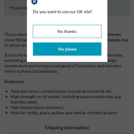
Please login and select to access Datasheets
Do you want to use our UK site?
Informations produits
No thanks
The product cures when confined in the absence of air between
close-fitting metal surfaces and prevents loosening and leakage due
to shock and vibration.
Yes please
It not only works on active metals but also on passive substrates,
exhibiting robust cure performance. The product offers high-
temperature performance and good oil tolerance, and tolerates
minor surface contaminants.
Features:
Tolerates minor contaminants, including industrial oils
High strength on all metals, including passive substrates (e.g.
stainless steel)
High temperature resistance
Ideal for shafts, gears, pulleys and similar cylindrical parts
Shipping information