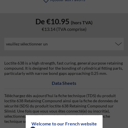
De
€10.95
(hors TVA)
€13.14
(TVA comprise)
Loctite 638 is a high strength, fast curing, general purpose retaining
compound. It is designed for the bonding of cylindrical fitting parts,
particularly with narrow bond gaps approaching 0.25 mm.
Data Sheets
Téléchargez dès aujourd'hui la fiche technique (TDS) du produit
loctite 638 Retaining Compound ainsi que la fiche de données de
sécurité (SDS) du produit loctite 638 Retaining Compound sur
Silmid. Une fois que vous vous êtes connecté(e) ou inscrit(e),
sélectionnez la taille du produit qui vous intéresse et la fiche
technique sera disponible en téléchargement.
Welcome to our French website