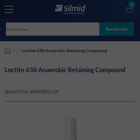
Skip
0
to
main
content
Rechercher
| ... |
Loctite 638 Anaerobic Retaining Compound
Loctite 638 Anaerobic Retaining Compound
Silmid P/N:
VAR0001139