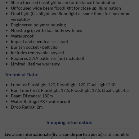
Sharp focused flashlight beam for distance illumination
Unfocused wide beam floodlight for close up illumination
Dual light (flashlight and floodlight at same time) for maximum
versatility
Engineered polymer housing
Nonslip grip with dual body switches
Waterproof
Impact and chemical resistant
Built in pocket / belt clip
Includes removable lanyard
Requires 3 AA batteries (not included)
Limited lifetime warranty
Technical Data:
Lumens: Flashlight 120, Floodlight 120, Dual Light 240
Run Time (hrs): Flashlight 17.5, Floodlight 17.5, Dual Light 4.5
Beam Distance: 180m
Water Rating: IPX7 waterproof
Drop Rating: 2m
Shipping information
Livraison internationale (livraison de porte à porte)
estdisponible