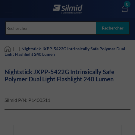
Skip
0
to
main
content
Rechercher
| ... |
Nightstick JXPP-5422G Intrinsically Safe Polymer Dual
Light Flashlight 240 Lumen
Nightstick JXPP-5422G Intrinsically Safe
Polymer Dual Light Flashlight 240 Lumen
Silmid P/N:
P1400511