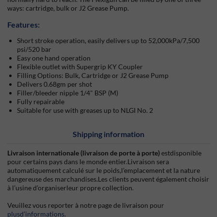
ways: cartridge, bulk or J2 Grease Pump.
Features:
Short stroke operation, easily delivers up to 52,000kPa/7,500
psi/520 bar
Easy one hand operation
Flexible outlet with Supergrip KY Coupler
Filling Options: Bulk, Cartridge or J2 Grease Pump
Delivers 0.68gm per shot
Filler/bleeder nipple 1/4" BSP (M)
Fully repairable
Suitable for use with greases up to NLGI No. 2
Shipping information
Livraison internationale (livraison de porte à porte)
estdisponible
pour certains pays dans le monde entier.Livraison sera
automatiquement calculé sur le poids,l’emplacement et la nature
dangereuse des marchandises.Les clients peuvent également choisir
à l’usine d’organiserleur propre collection.
Veuillez vous reporter à notre page de livraison pour
plusd’informations
.