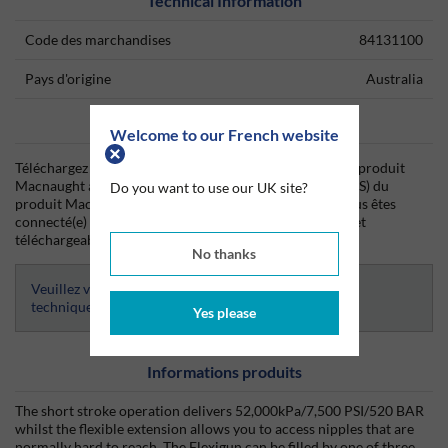
Technical Information
Code des marchandises
84131100
Pays d'origine
Australia
Data Sheets
Welcome to our French website
Téléchargez dès aujourd'hui la fiche technique (TDS) du produit
Macnaught ainsi que la fiche de données de sécurité (SDS) du
Do you want to use our UK site?
produit Macnaught depuis Silmid. Une fois que vous vous êtes
connecté(e) ou inscrit(e), la fiche technique sera visible et
téléchargeable.
No thanks
Veuillez vous connecter afin d’avoir accès aux fiches
techniques
Yes please
Informations produits
The short stroke operation delivers 52,000kPa/7,500 PSI/520 BAR
whilst the flexible extension allows you to access nipples that are
normally hard to reach. The Flexigun can be filled by one of three