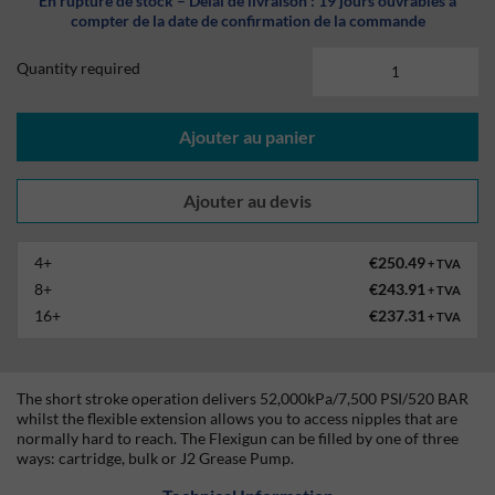
En rupture de stock – Délai de livraison : 19 jours ouvrables à
compter de la date de confirmation de la commande
Quantity required
Ajouter au panier
4+
€250.49
+ TVA
8+
€243.91
+ TVA
16+
€237.31
+ TVA
The short stroke operation delivers 52,000kPa/7,500 PSI/520 BAR
whilst the flexible extension allows you to access nipples that are
normally hard to reach. The Flexigun can be filled by one of three
ways: cartridge, bulk or J2 Grease Pump.