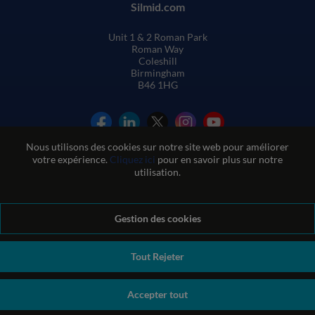
Silmid.com
Unit 1 & 2 Roman Park
Roman Way
Coleshill
Birmingham
B46 1HG
Nous utilisons des cookies sur notre site web pour améliorer
votre expérience.
Cliquez ici
pour en savoir plus sur notre
utilisation.
Conditions générales de vente
Gestion des cookies
Conditions d'utilisation du site web
Politique de confidentialité et de cookies
Politique de qualité
Politique environnementale
Politique REACH
Tout Rejeter
Déclaration sur l'esclavage moderne
© Sil-Mid 2026 Company registration number: 1460851. VAT
Accepter tout
number: GB 338 0755 48
|
ecommerce by red