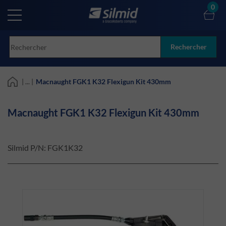
Skip
0
to
main
content
Rechercher
| ... |
Macnaught FGK1 K32 Flexigun Kit 430mm
Macnaught FGK1 K32 Flexigun Kit 430mm
Silmid P/N:
FGK1K32