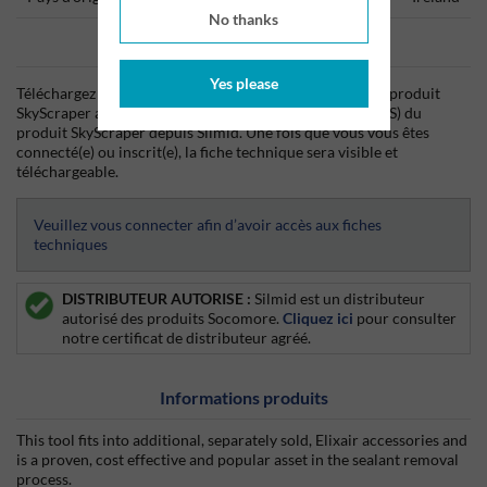
No thanks
Data Sheets
Yes please
Téléchargez dès aujourd'hui la fiche technique (TDS) du produit
SkyScraper ainsi que la fiche de données de sécurité (SDS) du
produit SkyScraper depuis Silmid. Une fois que vous vous êtes
connecté(e) ou inscrit(e), la fiche technique sera visible et
téléchargeable.
Veuillez vous connecter afin d’avoir accès aux fiches
techniques
DISTRIBUTEUR AUTORISE :
Silmid est un distributeur
autorisé des produits Socomore.
Cliquez ici
pour consulter
notre certificat de distributeur agréé.
Informations produits
This tool fits into additional, separately sold, Elixair accessories and
is a proven, cost effective and popular asset in the sealant removal
process.