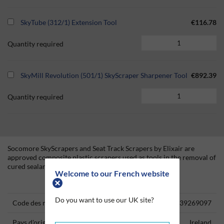
SkyTube (312/1) Extension Tool
€116.78
Quantity required
SkyMill Revolution (501/1) SkyScraper Sharpener Tool
€892.39
Quantity required
Socomore SkyScrapers and Seat Track Scrapers by Elixair are
approved composite plastic scrapers used as tools in the removal of
cured sealant and adhesives.
Welcome to our French website
Technical Information
Do you want to use our UK site?
Code des marchandises
39269097
Pays d'origine
Ireland