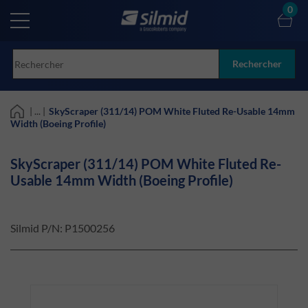
Skip
0
to
main
content
Rechercher
| ... |
SkyScraper (311/14) POM White Fluted Re-Usable 14mm
Width (Boeing Profile)
SkyScraper (311/14) POM White Fluted Re-
Usable 14mm Width (Boeing Profile)
Silmid P/N:
P1500256