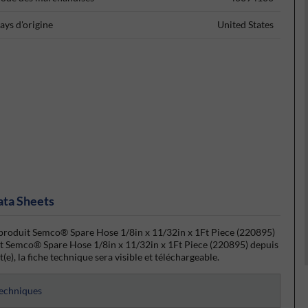
ays d'origine
United States
ata Sheets
u produit Semco® Spare Hose 1/8in x 11/32in x 1Ft Piece (220895)
uit Semco® Spare Hose 1/8in x 11/32in x 1Ft Piece (220895) depuis
(e), la fiche technique sera visible et téléchargeable.
techniques