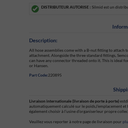
DISTRIBUTEUR AUTORISE :
Silmid est un distri
Inform
Description:
All hose assemblies come with a B-nut fitting to attach
attachment. Alongside the three standard fittings, Semco
can have any connector threaded onto it. This is ideal fo
or Hansen.
Part Code:
220895
Shippi
Livraison internationale (livraison de porte à porte)
estd
automatiquement calculé sur le poids,l’emplacement et 
également choisir à l’usine d’organiserleur propre colle
Veuillez vous reporter à notre page de livraison pour
pl