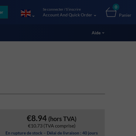
0
Se connecter / S’inscrire
er
Account And Quick Order
Panier
Aide
€8.94
(hors TVA)
€10.73
(TVA comprise)
En rupture de stock – Délai de livraison : 40 jours