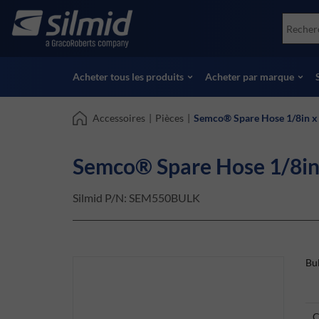
Skip
Accessories
Soco
to
Essais non destructifs (NDT)
Skydr
main
Voir tous les produits
Voir 
content
Acheter tous les produits
Acheter par marque
Accessoires
|
Pièces
|
Semco® Spare Hose 1/8in x 
Semco® Spare Hose 1/8in 
Silmid P/N:
SEM550BULK
Bu
C