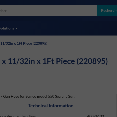
more
ol
Recherch
toutes les marques
Solutions
11/32in x 1Ft Piece (220895)
x 11/32in x 1Ft Piece (220895)
lk Gun Hose for Semco model 550 Sealant Gun.
Technical Information
ode des marchandises
40094100