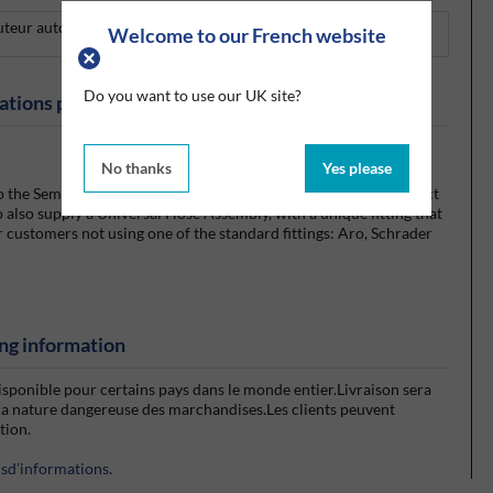
buteur autorisé des produits PPG Aerospace.
Welcome to our French website
Do you want to use our UK site?
ations produits
No thanks
Yes please
 to the Semco gun or equipment and the specified quick disconnect
 also supply a Universal Hose Assembly, with a unique fitting that
r customers not using one of the standard fittings: Aro, Schrader
ng information
isponible pour certains pays dans le monde entier.Livraison sera
la nature dangereuse des marchandises.Les clients peuvent
ction.
usd’informations
.