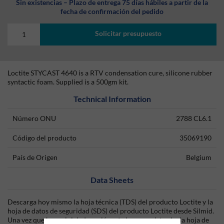
Sin existencias – Plazo de entrega 75 días hábiles a partir de la
fecha de confirmación del pedido
Solicitar presupuesto
Loctite STYCAST 4640 is a RTV condensation cure, silicone rubber
syntactic foam. Supplied is a 500gm kit.
Technical Information
Número ONU
2788 CL6.1
Código del producto
35069190
País de Origen
Belgium
Data Sheets
Descarga hoy mismo la hoja técnica (TDS) del producto Loctite y la
hoja de datos de seguridad (SDS) del producto Loctite desde Silmid.
Una vez que hayas iniciado sesión o te hayas registrado, la hoja de