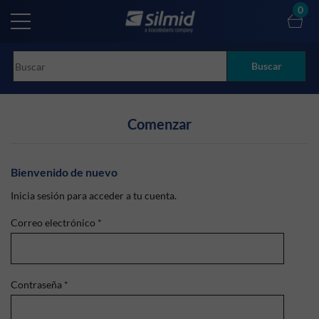
Skip
0
to
main
content
Buscar
Comenzar
Bienvenido de nuevo
Inicia sesión para acceder a tu cuenta.
Correo electrónico
*
Contraseña
*