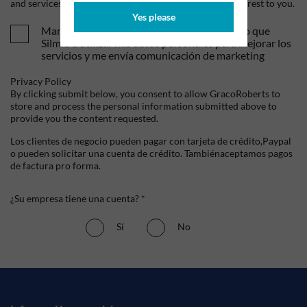
and services, as well as other content that may be of interest to you.
Yes please
Mandame tus ofertas y novedades. Entiendo que
Silmid a utilizar mis datos personales para mejorar los
servicios y me envía comunicación de marketing
Privacy Policy
By clicking submit below, you consent to allow GracoRoberts to
store and process the personal information submitted above to
provide you the content requested.
Los clientes de negocio pueden pagar con tarjeta de crédito,Paypal
o pueden solicitar una cuenta de crédito. Tambiénaceptamos pagos
de factura pro forma.
¿Su empresa tiene una cuenta? *
Sí
No