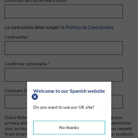
Dirección de Correo electrónico
*
La contraseña debe cumplir la
Política de Contraseñas
Contraseña
*
Confirmar contraseña
*
Welcome to our Spanish website
Company Domain
*
Do you want to use our UK site?
Graco Roberts is committed to protecting and respecting your
privacy, and we'll only use your personal information to administer
No thanks
your account and to provide the products and services you request.
From time to time, we would like to contact you about our products