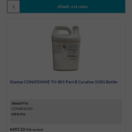
Elantas CONATHANE TU-801 Part B Curative 1USG Bottle
Silmid P/N:
CON801USG
MFR PN:
-
€497.22
IVA no incl.