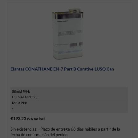
Elantas CONATHANE EN-7 Part B Curative 1USQ Can
Silmid P/N:
CONAEN7USQ
MFR PN:
-
€193.23
IVA no incl.
Sin existencias – Plazo de entrega 68 días hábiles a partir de la
fecha de confirmación del pedido