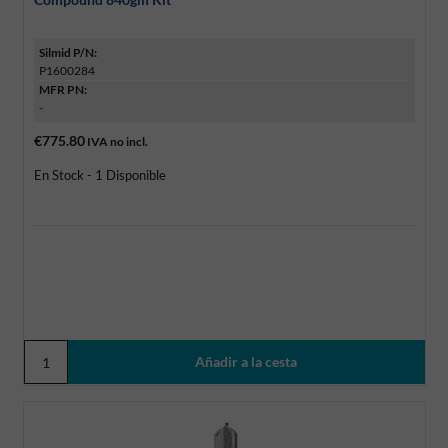
Silmid P/N:
P1600284
MFR PN:
-
€775.80
IVA no incl.
En Stock - 1 Disponible