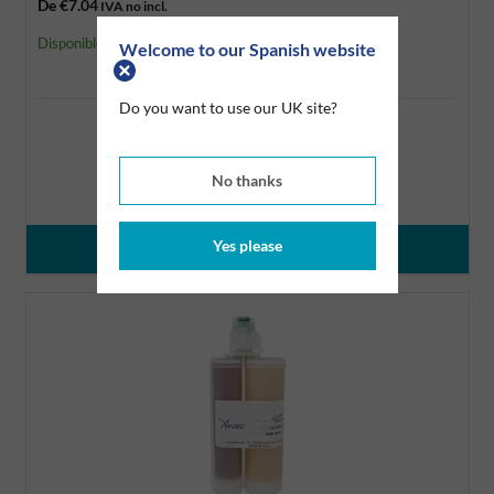
De
€7.04
IVA no incl.
Disponible
Welcome to our Spanish website
Do you want to use our UK site?
No thanks
Yes please
Ver datos