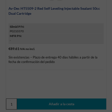
Av-Dec HT5509-2 Red Self Leveling Injectable Sealant 50cc
Dual Cartridge
Silmid P/N:
P0210370
MFR PN:
-
€89.61
IVA no incl.
Sin existencias – Plazo de entrega 40 días hábiles a partir de la
fecha de confirmación del pedido