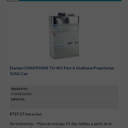
Elantas CONATHANE TU-401 Part A Urethane Prepolymer
1USG Can
Silmid P/N:
CON401USG
MFR PN:
-
€727.17
IVA no incl.
Sin existencias – Plazo de entrega 33 días hábiles a partir de la