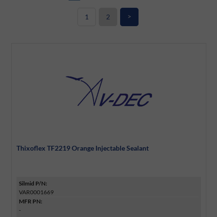
>
1
2
Thixoflex TF2219 Orange Injectable Sealant
Silmid P/N:
VAR0001669
MFR PN:
-