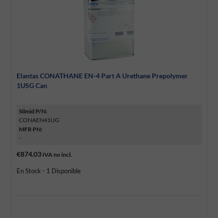
Elantas CONATHANE EN-4 Part A Urethane Prepolymer
1USG Can
Silmid P/N:
CONAEN41UG
MFR PN:
-
€874.03
IVA no incl.
En Stock - 1 Disponible