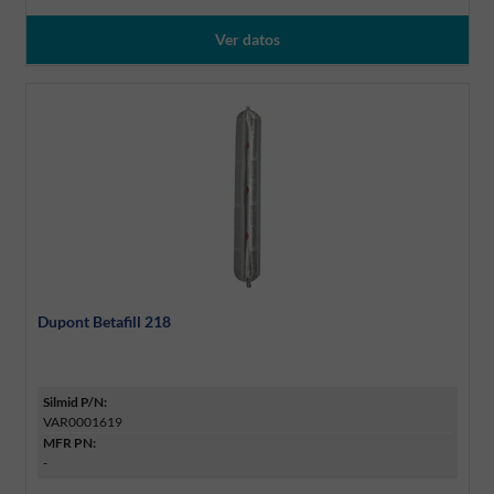
Ver datos
Dupont Betafill 218
Silmid P/N:
VAR0001619
MFR PN:
-