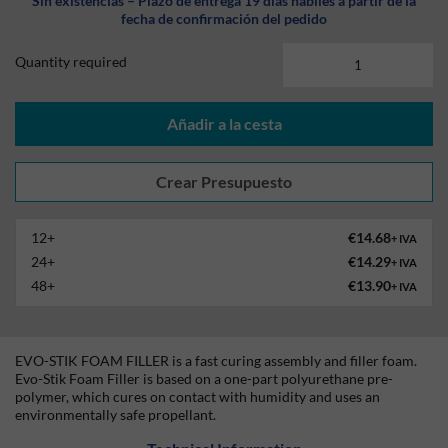
Sin existencias – Plazo de entrega 19 días hábiles a partir de la
fecha de confirmación del pedido
Quantity required
Añadir a la cesta
12+
€14.68
+ IVA
24+
€14.29
+ IVA
48+
€13.90
+ IVA
EVO-STIK FOAM FILLER is a fast curing assembly and filler foam.
Evo-Stik Foam Filler is based on a one-part polyurethane pre-
polymer, which cures on contact with humidity and uses an
environmentally safe propellant.