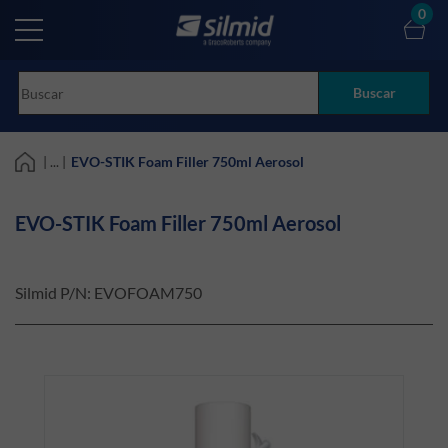
Skip
0
to
main
content
Buscar
| ... |
EVO-STIK Foam Filler 750ml Aerosol
EVO-STIK Foam Filler 750ml Aerosol
Silmid P/N:
EVOFOAM750