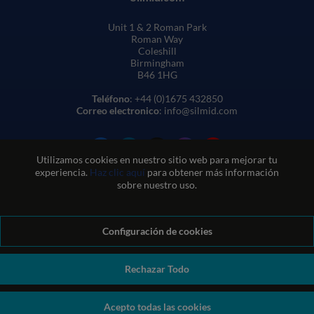
Unit 1 & 2 Roman Park
Roman Way
Coleshill
Birmingham
B46 1HG
Teléfono
: +44 (0)1675 432850
Correo electronico
: info@silmid.com
Utilizamos cookies en nuestro sitio web para mejorar tu
experiencia.
Haz clic aquí
para obtener más información
sobre nuestro uso.
Configuración de cookies
Condiciones generales de venta
Condiciones de uso del sitio web
Política de privacidad y cookies
Política de calidad
Política medioambiental
Política REACH
Rechazar Todo
Declaración sobre la esclavitud moderna
© Sil-Mid 2026 Company registration number: 1460851. VAT
Acepto todas las cookies
number: GB 338 0755 48
|
ecommerce by red