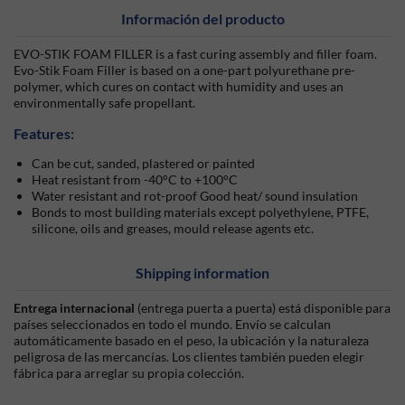
Información del producto
EVO-STIK FOAM FILLER is a fast curing assembly and filler foam.
Evo-Stik Foam Filler is based on a one-part polyurethane pre-
polymer, which cures on contact with humidity and uses an
environmentally safe propellant.
Features:
Can be cut, sanded, plastered or painted
Heat resistant from -40°C to +100°C
Water resistant and rot-proof Good heat/ sound insulation
Bonds to most building materials except polyethylene, PTFE,
silicone, oils and greases, mould release agents etc.
Shipping information
Entrega internacional
(entrega puerta a puerta) está disponible para
países seleccionados en todo el mundo. Envío se calculan
automáticamente basado en el peso, la ubicación y la naturaleza
peligrosa de las mercancías. Los clientes también pueden elegir
fábrica para arreglar su propia colección.