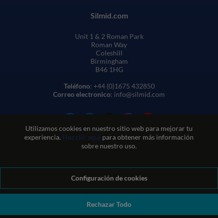
Silmid.com
Unit 1 & 2 Roman Park
Roman Way
Coleshill
Birmingham
B46 1HG
Teléfono
: +44 (0)1675 432850
Correo electronico
: info@silmid.com
Utilizamos cookies en nuestro sitio web para mejorar tu
experiencia.
Haz clic aquí
para obtener más información
sobre nuestro uso.
Configuración de cookies
Condiciones generales de venta
Condiciones de uso del sitio web
Política de privacidad y cookies
Política de calidad
Política medioambiental
Política REACH
Rechazar Todo
Declaración sobre la esclavitud moderna