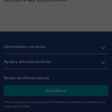
fábrica para arreglar su propia colección.
Información y servicios
Ayuda y atención al cliente
Recibe las últimas noticias
Suscribirse
Al enviar sus datos, usted acepta nuestros
Términos y Condiciones
y entiende nuestra
Política de Privacidad