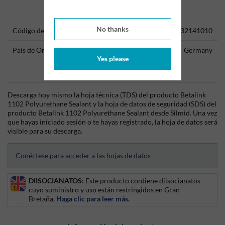
Technical Information
No thanks
Código del producto
32141010
País de Origen
Germany
Yes please
Data Sheets
Descarga hoy mismo la hoja técnica (TDS) del producto Betalink
1102 Polyurethane Sealant y la hoja de datos de seguridad (SDS) del
producto Betalink 1102 Polyurethane Sealant desde Silmid. Una vez
que hayas iniciado sesión o te hayas registrado, la hoja de datos será
visible para su descarga.
Conéctese para acceder a las hojas de datos
DIISOCIANATOS:
Este producto contiene diisocianatos
cuyo suministro y uso están restringidos en Gran
Bretaña.
Haga clic para leer más
.