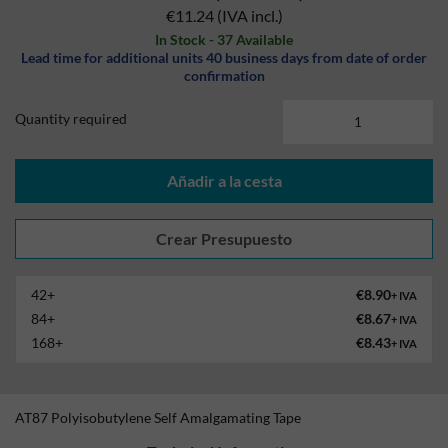
€11.24
(IVA incl.)
In Stock - 37 Available
Lead time for additional units 40 business days from date of order
confirmation
Quantity required
Añadir a la cesta
42+
€8.90
+ IVA
84+
€8.67
+ IVA
168+
€8.43
+ IVA
AT87 Polyisobutylene Self Amalgamating Tape