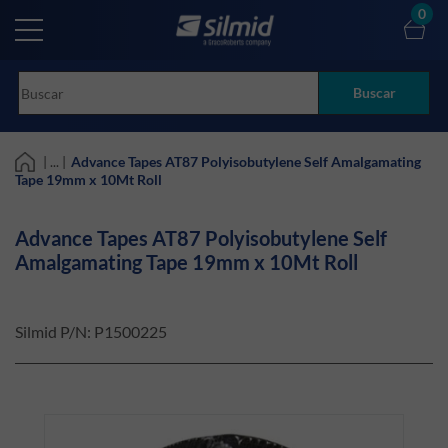
Skip
0
to
main
content
Buscar
| ... |
Advance Tapes AT87 Polyisobutylene Self Amalgamating
Tape 19mm x 10Mt Roll
Advance Tapes AT87 Polyisobutylene Self
Amalgamating Tape 19mm x 10Mt Roll
Silmid P/N:
P1500225