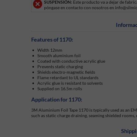
SUSPENSIÓN:
Este producto va a dejar de fabri
póngase en contacto con nosotros en info@silmi
Informac
Features of 1170:
Width 12mm
Smooth aluminium foil
Coated with conductive acrylic glue
Prevents static charging
Shields electro-magnetic fields
Flame retardant to UL standards
Acrylic glue is resistant to solvents
Supplied on 16.5m rolls
Application for 1170:
3M Aluminium Foil Tape 1170 is typically used as an EMI/
such as static charge draining, seaming shielded rooms,
Shippi