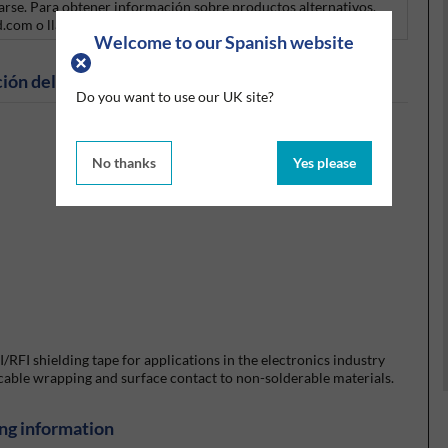
carse. Para obtener información sobre productos alternativos,
d.com o llame al +44 (0)1675 432850.
Welcome to our Spanish website
ión del producto
Do you want to use our UK site?
No thanks
Yes please
RFI shielding tape for applications in the electronics industry
 cable wrapping and surface contact to non-solderable materials.
ng information