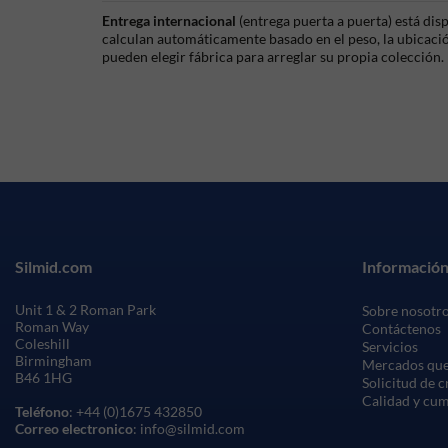
Entrega internacional
(entrega puerta a puerta) está di
calculan automáticamente basado en el peso, la ubicación
pueden elegir fábrica para arreglar su propia colección.
Silmid.com
Información
Unit 1 & 2 Roman Park
Sobre nosotr
Roman Way
Contáctenos
Coleshill
Servicios
Birmingham
Mercados que
B46 1HG
Solicitud de 
Calidad y cu
Teléfono
: +44 (0)1675 432850
Correo electronico
: info@silmid.com