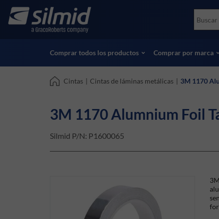
Skip
Accessories
Soco
to
Ensayos no destructivos (NDT)
Skydr
main
Ver todos los productos
Ver t
content
Comprar todos los productos
Comprar por marca
Cintas
|
Cintas de láminas metálicas
|
3M 1170 Alu
3M 1170 Alumnium Foil T
Silmid P/N:
P1600065
3M
alu
sen
for