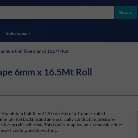
more
ol
Buscar
odas las marcas
Soluciones
mnium Foil Tape 6mm x 16.5Mt Roll
ape 6mm x 16.5Mt Roll
 Aluminium Foil Tape 1170 consists of a 1-ounce rolled
minium foil backing and an electrically conductive, pressure-
sitive acrylic adhesive. This tape is supplied on a removable liner
 easy handling and die-cutting.