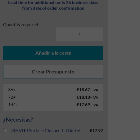
Lead time for additional units 26 business days
from date of order confirmation
Quantity required
Añadir a la cesta
36+
€18.67
+ IVA
72+
€18.18
+ IVA
144+
€17.69
+ IVA
¿Necesitas?
3M VHB Surface Cleaner 1Lt Bottle
€17.97