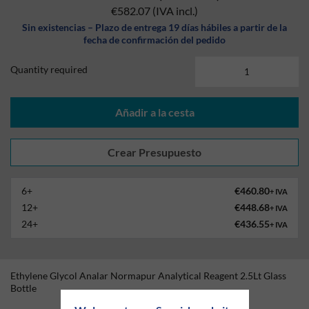
€582.07
(IVA incl.)
Sin existencias – Plazo de entrega 19 días hábiles a partir de la
fecha de confirmación del pedido
Quantity required
Añadir a la cesta
6+
€460.80
+ IVA
12+
€448.68
+ IVA
24+
€436.55
+ IVA
Ethylene Glycol Analar Normapur Analytical Reagent 2.5Lt Glass
Bottle