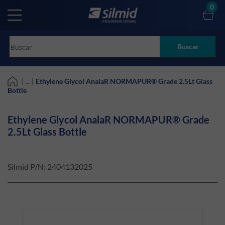
Skip
0
to
main
content
Buscar
| ... |
Ethylene Glycol AnalaR NORMAPUR® Grade 2.5Lt Glass
Bottle
Ethylene Glycol AnalaR NORMAPUR® Grade
2.5Lt Glass Bottle
Silmid P/N:
2404132025