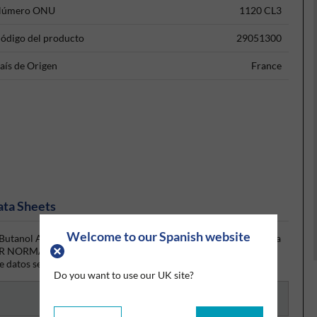
úmero ONU
1120 CL3
ódigo del producto
29051300
aís de Origen
France
ata Sheets
Welcome to our Spanish website
o Butanol AnalaR NORMAPUR® Grade 2.5Lt Glass Bottle y la hoja
laR NORMAPUR® Grade 2.5Lt Glass Bottle desde Silmid. Una vez
e datos será visible para su descarga.
Do you want to use our UK site?