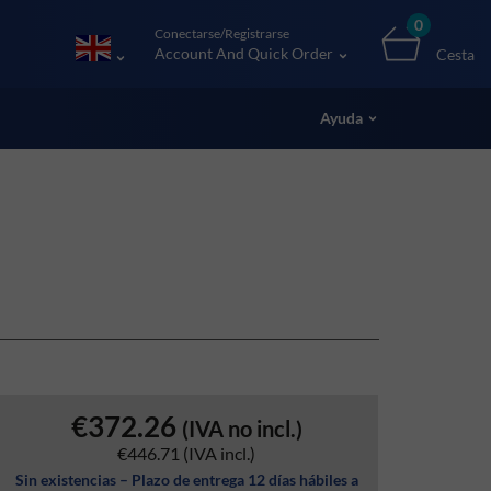
0
Conectarse/Registrarse
Account And Quick Order
Cesta
Ayuda
€372.26
(IVA no incl.)
€446.71
(IVA incl.)
Sin existencias – Plazo de entrega 12 días hábiles a