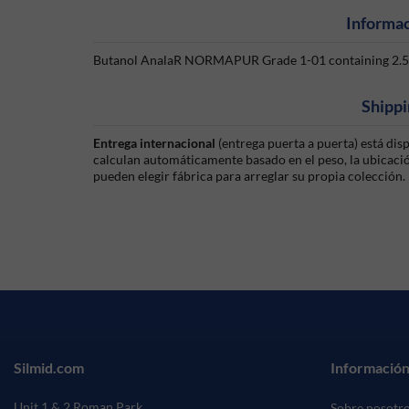
Informac
Butanol AnalaR NORMAPUR Grade 1-01 containing 2.5Lt 
Shippi
Entrega internacional
(entrega puerta a puerta) está di
calculan automáticamente basado en el peso, la ubicación
pueden elegir fábrica para arreglar su propia colección.
Silmid.com
Información
Unit 1 & 2 Roman Park
Sobre nosotr