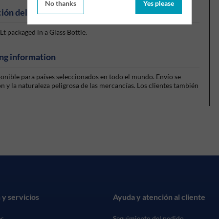
No thanks
Yes please
ión del producto
packaged in a Glass Bottle.
ng information
sponible para países seleccionados en todo el mundo. Envío se
 y la naturaleza peligrosa de las mercancías. Los clientes también
 y servicios
Ayuda y atención al cliente
os
Seguimiento del pedido