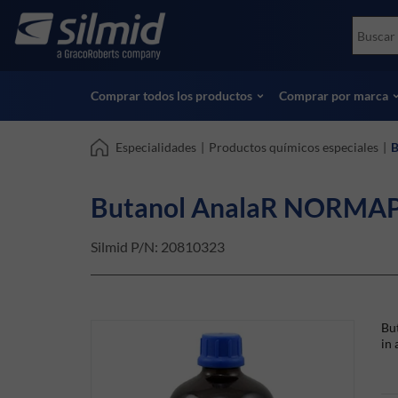
Skip
Accessories
Soco
to
Ensayos no destructivos (NDT)
Skydr
main
Ver todos los productos
Ver t
content
Comprar todos los productos
Comprar por marca
Especialidades
|
Productos químicos especiales
|
B
Butanol AnalaR NORMAPU
Silmid P/N:
20810323
Bu
in 