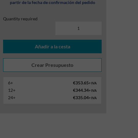
partir de la fecha de confirmación del pedido
Quantity required
Añadir a la cesta
6+
€353.65
+ IVA
12+
€344.34
+ IVA
24+
€335.04
+ IVA