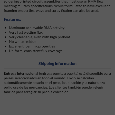
soldering printed circuit assemblies that must use an RMA flux
meeting military specifications. While formulated to have excellent
foaming properties, wave and spray fluxing can also be used.
Features:
Maximum achievable RMA activity
Very fast wetting flux
Very cleanable, even with high preheat
No white residue
Excellent foaming properties
Uniform, consistent flux coverage
Shipping information
Entrega internacional
(entrega puerta a puerta) está disponible para
países seleccionados en todo el mundo. Envío se calculan
automáticamente basado en el peso, la ubicación y la naturaleza
peligrosa de las mercancías. Los clientes también pueden elegir
fábrica para arreglar su propia colección.