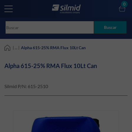
Skip
0
to
main
content
Buscar
| ... |
Alpha 615-25% RMA Flux 10Lt Can
Alpha 615-25% RMA Flux 10Lt Can
Silmid P/N:
615-2510