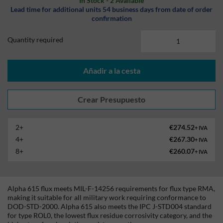
In Stock - 2 Available
Lead time for additional units 54 business days from date of order
confirmation
Quantity required
Añadir a la cesta
2+
€274.52
+ IVA
4+
€267.30
+ IVA
8+
€260.07
+ IVA
Alpha 615 flux meets MIL-F-14256 requirements for flux type RMA,
making it suitable for all military work requiring conformance to
DOD-STD-2000. Alpha 615 also meets the IPC J-STD004 standard
for type ROL0, the lowest flux residue corrosivity category, and the