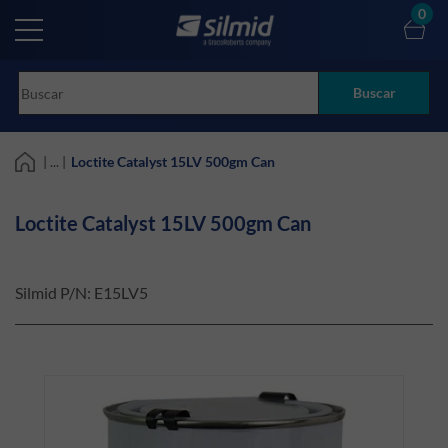
Skip
0
to
main
content
Buscar
| ... |
Loctite Catalyst 15LV 500gm Can
Loctite Catalyst 15LV 500gm Can
Silmid P/N:
E15LV5