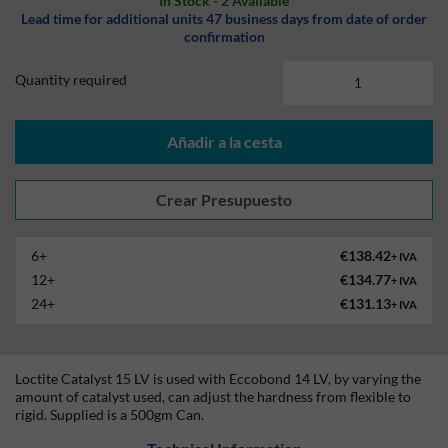
In Stock - 2 Available
Lead time for additional units 47 business days from date of order
confirmation
Quantity required
Añadir a la cesta
6+
€138.42
+ IVA
12+
€134.77
+ IVA
24+
€131.13
+ IVA
Loctite Catalyst 15 LV is used with Eccobond 14 LV, by varying the
amount of catalyst used, can adjust the hardness from flexible to
rigid. Supplied is a 500gm Can.