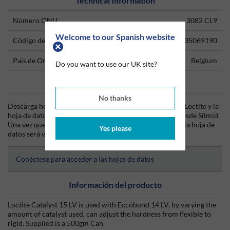
Technical Information
Número ONU
3082 CL9
Welcome to our Spanish website
Código del producto
35069190
País de Origen
Belgium
Do you want to use our UK site?
Data Sheets
No thanks
Descarga hoy mismo la hoja técnica (TDS) del producto Loctite y la
hoja de datos de seguridad (SDS) del producto Loctite desde Silmid.
Una vez que hayas iniciado sesión o te hayas registrado, la hoja de
Yes please
datos será visible para su descarga.
Conéctese para acceder a las hojas de datos
Información del producto
Loctite Catalyst 15 LV is used with Eccobond 14 LV, by varying the
amount of catalyst used, can adjust the hardness from flexible to
rigid. Supplied is a 500gm Can.