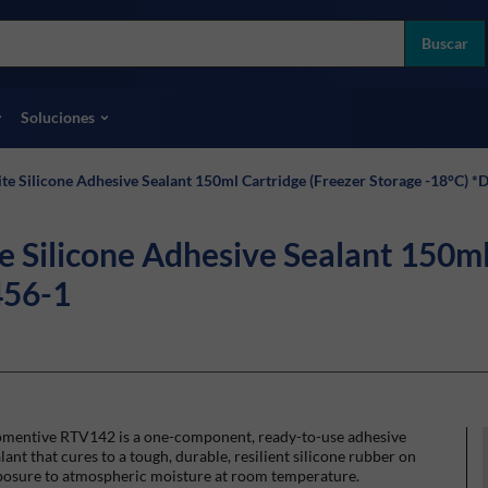
more
ol
Buscar
odas las marcas
Soluciones
 Silicone Adhesive Sealant 150ml Cartridge (Freezer Storage -18°C) 
ilicone Adhesive Sealant 150ml 
456-1
mentive RTV142 is a one-component, ready-to-use adhesive
lant that cures to a tough, durable, resilient silicone rubber on
posure to atmospheric moisture at room temperature.