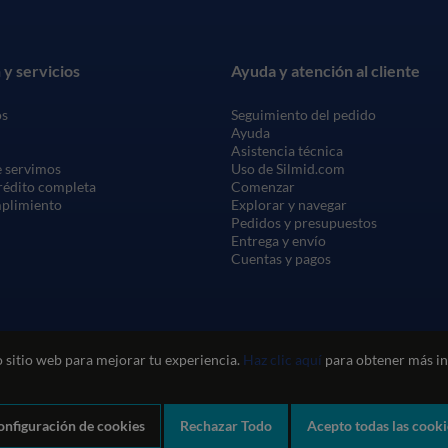
 y servicios
Ayuda y atención al cliente
os
Seguimiento del pedido
Ayuda
Asistencia técnica
 servimos
Uso de Silmid.com
crédito completa
Comenzar
mplimiento
Explorar y navegar
Pedidos y presupuestos
Entrega y envío
Cuentas y pagos
 sitio web para mejorar tu experiencia.
Haz clic aquí
para obtener más in
onfiguración de cookies
Rechazar Todo
Acepto todas las cooki