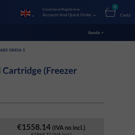
0
Conectarse/Registrarse
Account And Quick Order
Cesta
Ayuda
*D683-58456-1
Cartridge (Freezer
€1558.14
(IVA no incl.)
€1869.77
(IVA incl.)