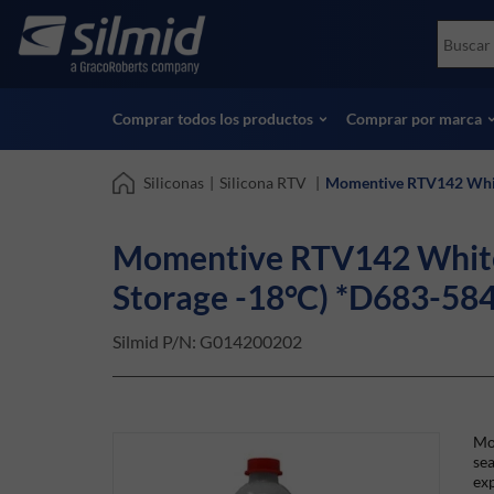
Skip
Accessories
Soco
to
Ensayos no destructivos (NDT)
Skydr
main
Ver todos los productos
Ver t
content
Comprar todos los productos
Comprar por marca
Siliconas
|
Silicona RTV
|
Momentive RTV142 White
Momentive RTV142 White S
Storage -18°C) *D683-58
Silmid P/N:
G014200202
Mo
sea
ex