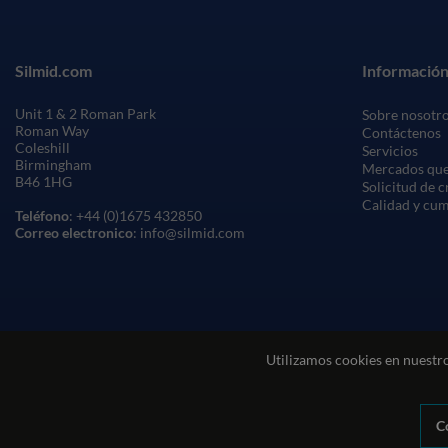
Silmid.com
Información
Unit 1 & 2 Roman Park
Sobre nosotr
Roman Way
Contáctenos
Coleshill
Servicios
Birmingham
Mercados que
B46 1HG
Solicitud de 
Calidad y cu
Teléfono
: +44 (0)1675 432850
Correo electronico
: info@silmid.com
Utilizamos cookies en nuestro
C