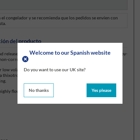
 el congelador y se recomienda que los pedidos se envíen con
sta.
ión del producto
Welcome to our Spanish website
nd release methyl alcohol vapours from the sealant surface as a by-
non-corrosive to metals.
 low volatility. Every batch meets the stringent standards of
Do you want to use our UK site?
 thixotropic paste consistency, allowing application in both
ing.
No thanks
Yes please
highly flowable materials.