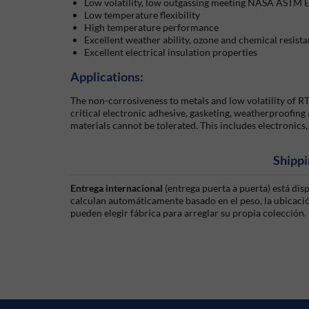
Low volatility, low outgassing meeting NASA ASTM 
Low temperature flexibility
High temperature performance
Excellent weather ability, ozone and chemical resist
Excellent electrical insulation properties
Applications:
The non-corrosiveness to metals and low volatility of RTV
critical electronic adhesive, gasketing, weatherproofing 
materials cannot be tolerated. This includes electronics,
Shippi
Entrega internacional
(entrega puerta a puerta) está di
calculan automáticamente basado en el peso, la ubicación
pueden elegir fábrica para arreglar su propia colección.