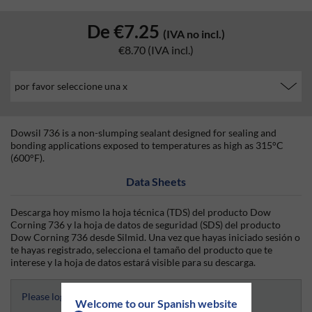
De
€7.25
(IVA no incl.)
€8.70
(IVA incl.)
Dowsil 736 is a non-slumping sealant designed for sealing and
bonding applications exposed to temperatures as high as 315°C
(600°F).
Data Sheets
Descarga hoy mismo la hoja técnica (TDS) del producto Dow
Corning 736 y la hoja de datos de seguridad (SDS) del producto
Dow Corning 736 desde Silmid. Una vez que hayas iniciado sesión o
te hayas registrado, selecciona el tamaño del producto que te
interese y la hoja de datos estará visible para su descarga.
Please login and select to access Datasheets
Welcome to our Spanish website