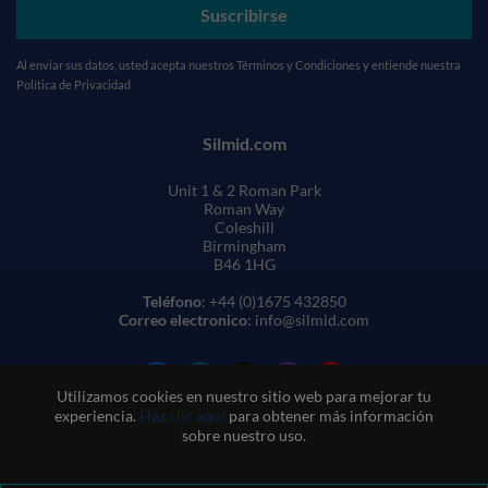
Suscribirse
Al enviar sus datos, usted acepta nuestros
Términos y Condiciones
y entiende nuestra
Política de Privacidad
Silmid.com
Unit 1 & 2 Roman Park
Roman Way
Coleshill
Birmingham
B46 1HG
Teléfono
: +44 (0)1675 432850
Correo electronico
: info@silmid.com
Utilizamos cookies en nuestro sitio web para mejorar tu
experiencia.
Haz clic aquí
para obtener más información
sobre nuestro uso.