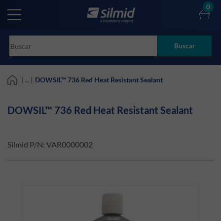
Skip
0
to
main
content
Buscar
| ... |
DOWSIL™ 736 Red Heat Resistant Sealant
DOWSIL™ 736 Red Heat Resistant Sealant
Silmid P/N:
VAR0000002