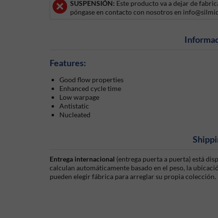
SUSPENSIÓN:
Este producto va a dejar de fabri
póngase en contacto con nosotros en info@silmi
Informac
Features:
Good flow properties
Enhanced cycle time
Low warpage
Antistatic
Nucleated
Shippi
Entrega internacional
(entrega puerta a puerta) está di
calculan automáticamente basado en el peso, la ubicación
pueden elegir fábrica para arreglar su propia colección.