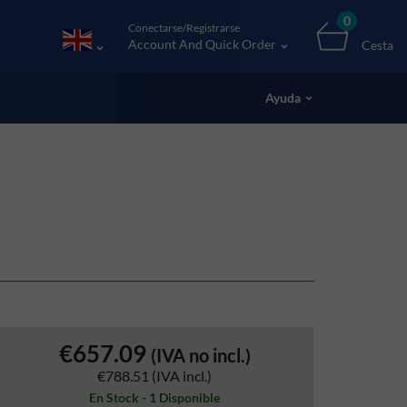
0
Conectarse/Registrarse
Account And Quick Order
Cesta
Ayuda
€657.09
(IVA no incl.)
€788.51
(IVA incl.)
En Stock - 1 Disponible