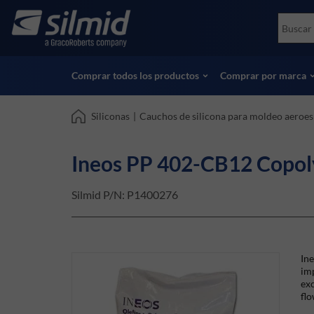
Skip
Accessories
Soco
to
Ensayos no destructivos (NDT)
Skydr
main
Ver todos los productos
Ver t
content
Comprar todos los productos
Comprar por marca
Siliconas
|
Cauchos de silicona para moldeo aeroes
Ineos PP 402-CB12 Copo
Silmid P/N:
P1400276
In
imp
exc
fl