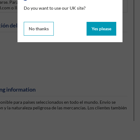
carse. Para obtener información sobre productos alternativos,
d.com o llame al +44 (0)1675 432850.
Do you want to use our UK site?
ión del producto
No thanks
Yes please
ng information
sponible para países seleccionados en todo el mundo. Envío se
 y la naturaleza peligrosa de las mercancías. Los clientes también