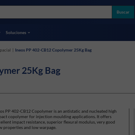
more
ol
Buscar
odas las marcas
Soluciones
pacial
|
Ineos PP 402-CB12 Copolymer 25Kg Bag
lymer 25Kg Bag
eos PP 402-CB12 Copolymer is an antistatic and nucleated high
act copolymer for injection moulding applications. It offers
ellent impact resistance, superior flexural modulus, very good
ow properties and low warpage.