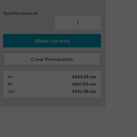
Quantity required
Añadir a la cesta
4+
€624.24
+ IVA
8+
€607.81
+ IVA
16+
€591.38
+ IVA