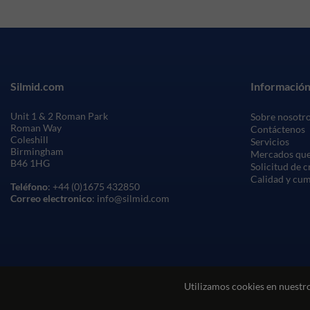
Silmid.com
Información
Unit 1 & 2 Roman Park
Sobre nosotr
Roman Way
Contáctenos
Coleshill
Servicios
Birmingham
Mercados que
B46 1HG
Solicitud de 
Calidad y cu
Teléfono
: +44 (0)1675 432850
Correo electronico
: info@silmid.com
Utilizamos cookies en nuestro