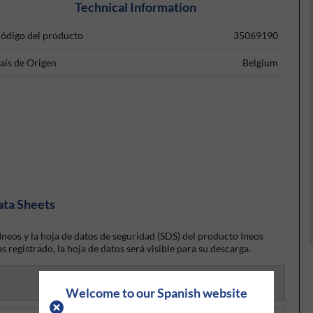
Technical Information
ódigo del producto
35069190
aís de Origen
Belgium
ata Sheets
neos y la hoja de datos de seguridad (SDS) del producto Ineos
s registrado, la hoja de datos será visible para su descarga.
Welcome to our Spanish website