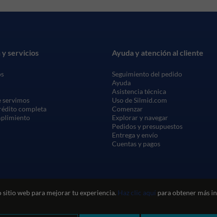
 y servicios
Ayuda y atención al cliente
os
Seguimiento del pedido
Ayuda
Asistencia técnica
 servimos
Uso de Silmid.com
crédito completa
Comenzar
mplimiento
Explorar y navegar
Pedidos y presupuestos
Entrega y envío
Cuentas y pagos
 sitio web para mejorar tu experiencia.
Haz clic aquí
para obtener más in