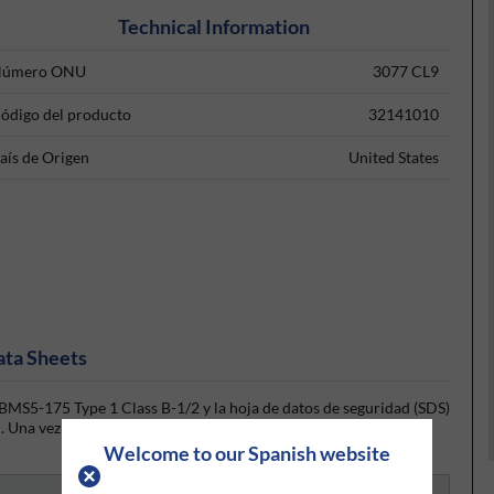
Technical Information
úmero ONU
3077 CL9
ódigo del producto
32141010
aís de Origen
United States
ata Sheets
BMS5-175 Type 1 Class B-1/2 y la hoja de datos de seguridad (SDS)
Una vez que hayas iniciado sesión o te hayas registrado, la hoja
Welcome to our Spanish website