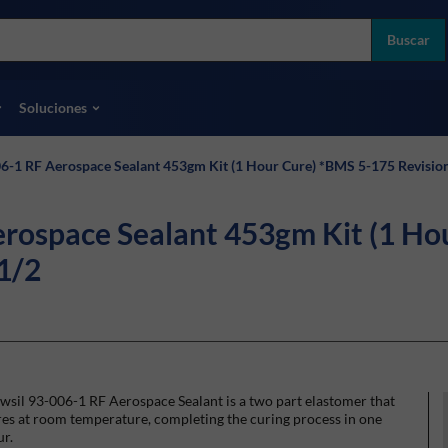
more
ol
Buscar
odas las marcas
Soluciones
1 RF Aerospace Sealant 453gm Kit (1 Hour Cure) *BMS 5-175 Revision 
ospace Sealant 453gm Kit (1 Ho
-1/2
sil 93-006-1 RF Aerospace Sealant is a two part elastomer that
es at room temperature, completing the curing process in one
r.