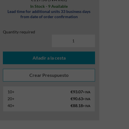
In Stock - 9 Available
Lead time for additional units 33 business days
from date of order confirmation
Quantity required
Añadir a la cesta
10+
€93.07
+ IVA
20+
€90.63
+ IVA
40+
€88.18
+ IVA