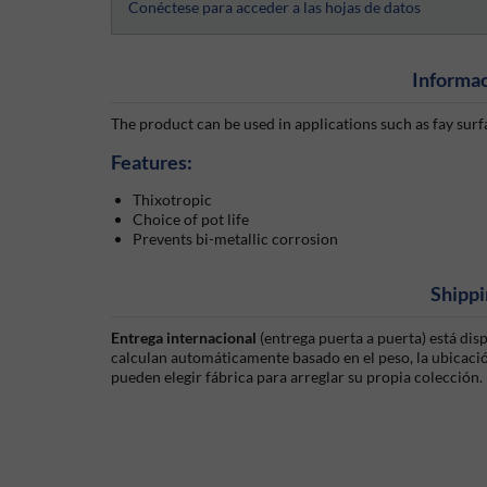
Conéctese para acceder a las hojas de datos
Informac
The product can be used in applications such as fay surf
Features:
Thixotropic
Choice of pot life
Prevents bi-metallic corrosion
Shippi
Entrega internacional
(entrega puerta a puerta) está di
calculan automáticamente basado en el peso, la ubicación
pueden elegir fábrica para arreglar su propia colección.