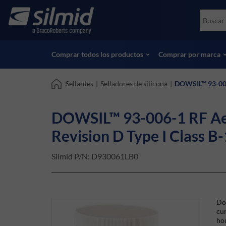
Skip
Accessories
Soco
to
Ensayos no destructivos (NDT)
Skydr
main
Ver todos los productos
Ver t
content
Comprar todos los productos
Comprar por marca
Sellantes
|
Selladores de silicona
|
DOWSIL™ 93-006-
DOWSIL™ 93-006-1 RF Aer
Revision D Type I Class B
Silmid P/N:
D930061LB0
Dow
cur
hou