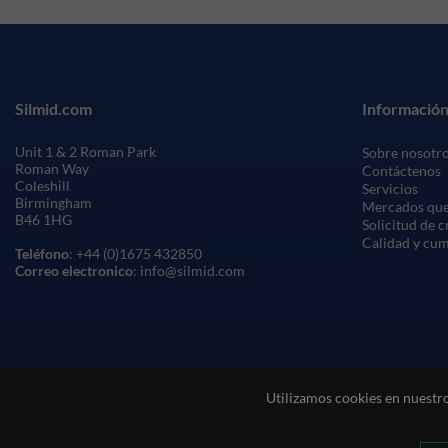
Silmid.com
Información
Unit 1 & 2 Roman Park
Sobre nosotr
Roman Way
Contáctenos
Coleshill
Servicios
Birmingham
Mercados que
B46 1HG
Solicitud de 
Calidad y cu
Teléfono
: +44 (0)1675 432850
Correo electronico
: info@silmid.com
Utilizamos cookies en nuestro