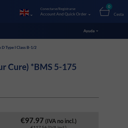
0
Conectarse/Registrarse
Account And Quick Order
Cesta
Ayuda
D Type I Class B-1/2
ur Cure) *BMS 5-175
€97.97
(IVA no incl.)
€117.56
(IVA incl.)