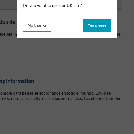
Do you want to use our UK site?
ión del producto
No thanks
Yes please
ace sealing and environmental sealing as a formed-in-place gasket.
ng information
sponible para países seleccionados en todo el mundo. Envío se
 y la naturaleza peligrosa de las mercancías. Los clientes también