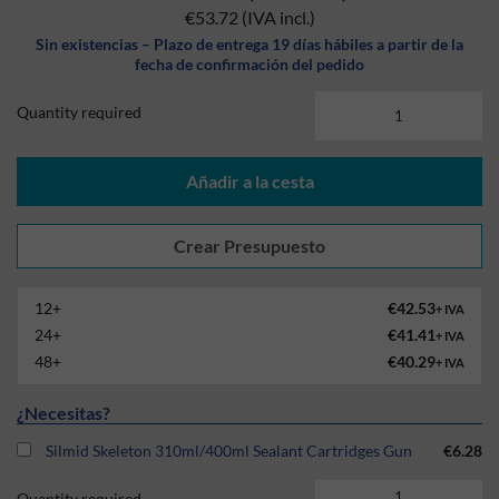
€53.72
(IVA incl.)
Sin existencias – Plazo de entrega 19 días hábiles a partir de la
fecha de confirmación del pedido
Quantity required
Añadir a la cesta
12+
€42.53
+ IVA
24+
€41.41
+ IVA
48+
€40.29
+ IVA
¿Necesitas?
Silmid Skeleton 310ml/400ml Sealant Cartridges Gun
€6.28
Quantity required