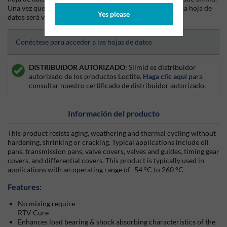
Una vez que hayas iniciado sesión o te hayas registrado, la hoja de
Yes please
datos será visible para su descarga.
Conéctese para acceder a las hojas de datos
DISTRIBUIDOR AUTORIZADO:
Silmid es distribuidor
autorizado de los productos Loctite.
Haga clic aquí
para
consultar nuestro certificado de distribuidor autorizado.
Información del producto
This product resists aging, weathering and thermal cycling without
hardening, shrinking or cracking. Typical applications include oil
pans, transmission pans, valve covers, valves and guides, timing gear
covers, and differential covers. This product is typically used in
applications with an operating range of -54 °C to 260 °C
Features:
No mixing require
RTV Cure
Enhances load bearing & shock absorbing characteristics of the