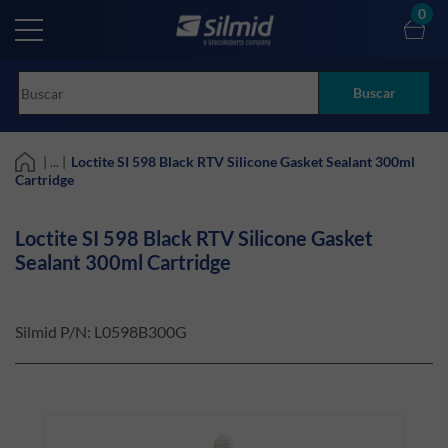
Skip
0
to
main
content
Buscar
| ... |
Loctite SI 598 Black RTV Silicone Gasket Sealant 300ml
Cartridge
Loctite SI 598 Black RTV Silicone Gasket
Sealant 300ml Cartridge
Silmid P/N:
L0598B300G