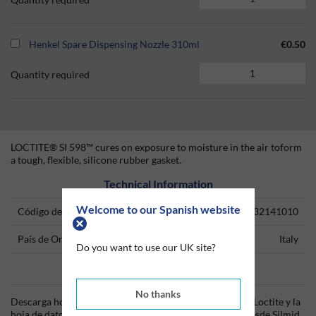
Henkel Spare Dispensing Nozzle 310ml
€0.50
Quantity required
LOCTITE® SI 598™ cures on exposure to moisture in the air toform
a tough, flexible, silicone rubber gasket.
Technical Information
Welcome to our Spanish website
Código del producto
32141010
País de Origen
Italy
Do you want to use our UK site?
Data Sheets
No thanks
Descarga hoy mismo la hoja técnica (TDS) del producto Loctite y la
hoja de datos de seguridad (SDS) del producto Loctite desde Silmid.