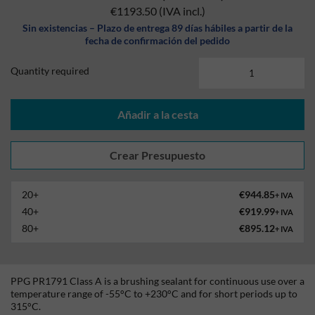
€1193.50
(IVA incl.)
Sin existencias – Plazo de entrega 89 días hábiles a partir de la
fecha de confirmación del pedido
Quantity required
Añadir a la cesta
20+
€944.85
+ IVA
40+
€919.99
+ IVA
80+
€895.12
+ IVA
PPG PR1791 Class A is a brushing sealant for continuous use over a
temperature range of -55°C to +230°C and for short periods up to
315°C.