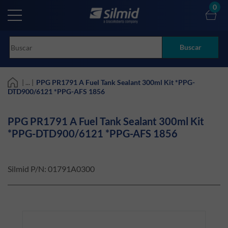
Skip
0
to
main
content
Buscar
| ... |
PPG PR1791 A Fuel Tank Sealant 300ml Kit *PPG-
DTD900/6121 *PPG-AFS 1856
PPG PR1791 A Fuel Tank Sealant 300ml Kit
*PPG-DTD900/6121 *PPG-AFS 1856
Silmid P/N:
01791A0300