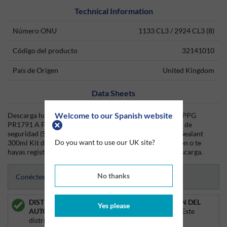
Technical Information
Número ONU
1133 CL3 / 2924 CL3 (8)
Código del producto
32141010
País de Origen
United Kingdom
Data Sheets
Welcome to our Spanish website
Descarga hoy mismo la hoja técnica (TDS) del producto PPG
PR1791 A Fuel Tank Sealant 300ml Kit y la hoja de datos de
seguridad (SDS) del producto PPG PR1791 A Fuel Tank Sealant
Do you want to use our UK site?
300ml Kit desde Silmid. Una vez que hayas iniciado sesión o te
hayas registrado, la hoja de datos será visible para su descarga.
No thanks
Conéctese para acceder a las hojas de datos
DISTRIBUIDOR
INTERRUPCIÓN DEL
Yes please
AUTORIZADO:
Silmid es
SUMINISTRO:
Este
distribuidor autorizado
producto está