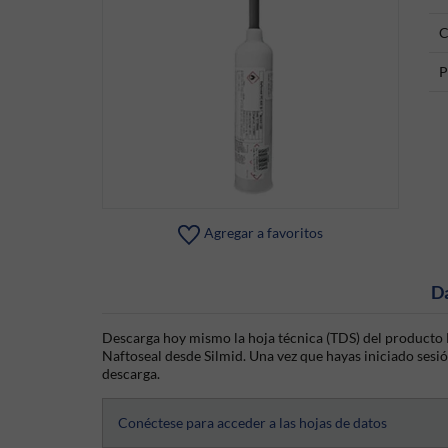
C
P
Agregar a favoritos
D
Descarga hoy mismo la hoja técnica (TDS) del producto N
Naftoseal desde Silmid. Una vez que hayas iniciado sesión
descarga.
Conéctese para acceder a las hojas de datos