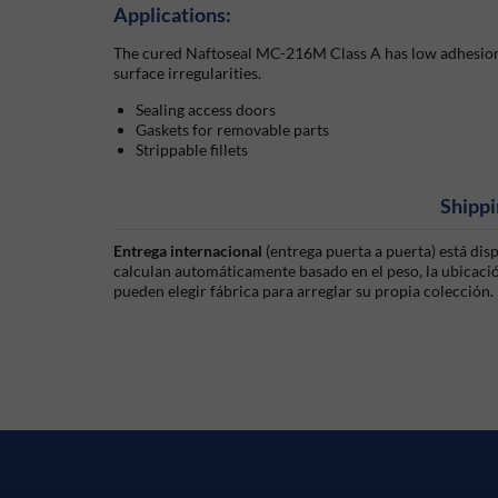
Applications:
The cured Naftoseal MC-216M Class A has low adhesion 
surface irregularities.
Sealing access doors
Gaskets for removable parts
Strippable fillets
Shippi
Entrega internacional
(entrega puerta a puerta) está di
calculan automáticamente basado en el peso, la ubicación
pueden elegir fábrica para arreglar su propia colección.