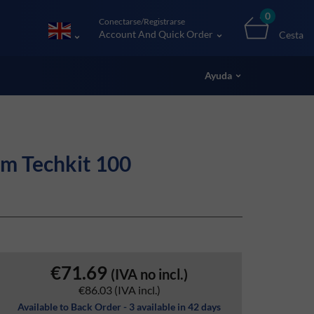
0
Conectarse/Registrarse
Account And Quick Order
Cesta
Ayuda
m Techkit 100
€71.69
(IVA no incl.)
€86.03
(IVA incl.)
Available to Back Order - 3 available in 42 days