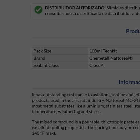
DISTRIBUIDOR AUTORIZADO:
Silmid es distrib
consultar nuestro certificado de distribuidor aut
Produ
Pack Size
100ml Techkit
Brand
Chemetall Naftoseal®
Sealant Class
Class A
Informac
It has outstanding resistance to aviation gasoline and je
products used in the aircraft industry. Naftoseal MC-21
most metal substrates like aluminium, stainless steel, s
temperature, weathering and stress.
The mixed compound is a pourable, thixotropic paste easi
excellent tooling properties. The curing time may be re
140 °F max).