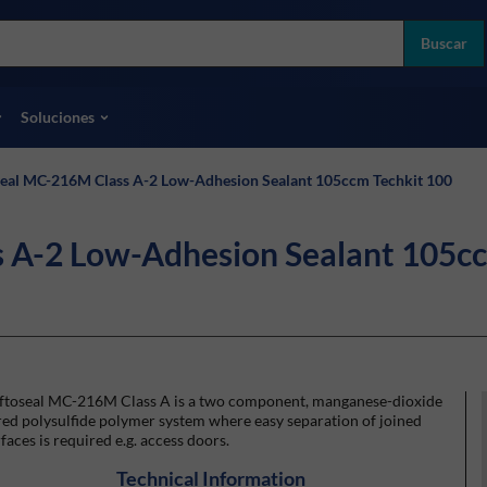
more
ol
Buscar
odas las marcas
Soluciones
eal MC-216M Class A-2 Low-Adhesion Sealant 105ccm Techkit 100
 A-2 Low-Adhesion Sealant 105cc
ftoseal MC-216M Class A is a two component, manganese-dioxide
ed polysulfide polymer system where easy separation of joined
faces is required e.g. access doors.
Technical Information