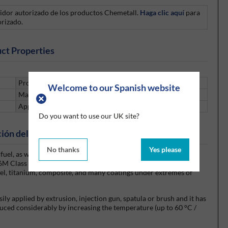
uidor autorizado de los productos Chemetall.
Haga clic aquí
para
orizado.
ct Properties
Product Colour
Red | Black
Welcome to our Spanish website
Manufacturer Name
Chemetall GmbH
Application Time
2 Hours
Do you want to use our UK site?
ión del producto
No thanks
Yes please
t fuel, as well as resistance to the chemicals and petroleum
6M Class A remains flexible and keeps a low bond strength on
teel, titanium, composite, and many coatings under extremes of
ly applied by extrusion, injection gun, spatula or brush and it has
duced considerably by increasing the temperature (up to 60 °C /