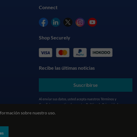
Connect
Shop Securely
Recibe las últimas noticias
Suscribirse
Al enviar sus datos, usted acepta nuestros
Términos y
Condiciones
y entiende nuestra
Política de Privacidad
formación sobre nuestro uso.
biental
Política REACH
Declaración sobre la esclavitud moderna
es
ecommerce by red