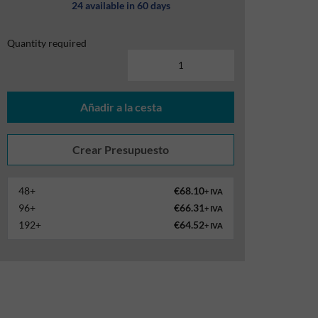
24 available in 60 days
Quantity required
Añadir a la cesta
48+
€68.10
+ IVA
96+
€66.31
+ IVA
192+
€64.52
+ IVA