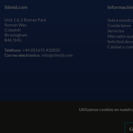
Silmid.com
Información
Unit 1 & 2 Roman Park
Sobre nosotr
Roman Way
Contáctenos
Coleshill
Servicios
Birmingham
Mercados que
B46 1HG
Solicitud de 
Calidad y cu
Teléfono
: +44 (0)1675 432850
Correo electronico
: info@silmid.com
Utilizamos cookies en nuestro
Condiciones generales de venta
Condiciones de uso del sitio web
C
© Sil-Mid 2026 