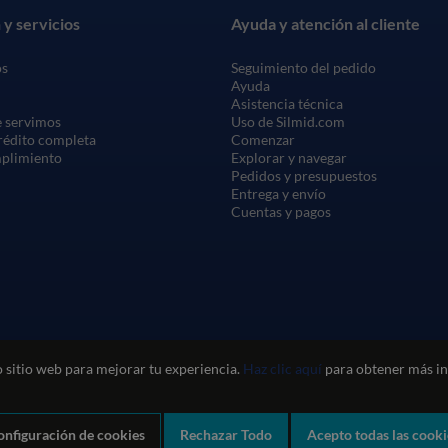
 y servicios
Ayuda y atención al cliente
os
Seguimiento del pedido
Ayuda
Asistencia técnica
 servimos
Uso de Silmid.com
crédito completa
Comenzar
mplimiento
Explorar y navegar
Pedidos y presupuestos
Entrega y envío
Cuentas y pagos
 sitio web para mejorar tu experiencia.
Haz clic aquí
para obtener más in
Política de privacidad y cookies
Política de calidad
Política medioam
onfiguración de cookies
Rechazar Todo
Acepto todas las cooki
Company registration number: 1460851. VAT number: GB 338 0755 48
|