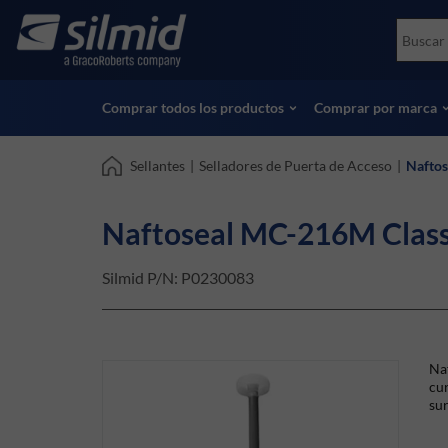
Skip
Accessories
Soco
to
Ensayos no destructivos (NDT)
Skydr
main
Ver todos los productos
Ver t
content
Comprar todos los productos
Comprar por marca
Sellantes
|
Selladores de Puerta de Acceso
|
Naftos
Naftoseal MC-216M Class
Silmid P/N:
P0230083
Na
cur
sur