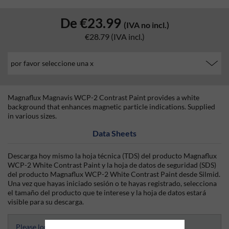
De
€23.99
(IVA no incl.)
€28.79
(IVA incl.)
Magnaflux Magnavis WCP-2 Contrast Paint provides a white
background that enhances magnetic particle indications. Supplied
in various sizes.
Data Sheets
Descarga hoy mismo la hoja técnica (TDS) del producto Magnaflux
WCP-2 White Contrast Paint y la hoja de datos de seguridad (SDS)
del producto Magnaflux WCP-2 White Contrast Paint desde Silmid.
Una vez que hayas iniciado sesión o te hayas registrado, selecciona
el tamaño del producto que te interese y la hoja de datos estará
visible para su descarga.
Please login and select to access Datasheets