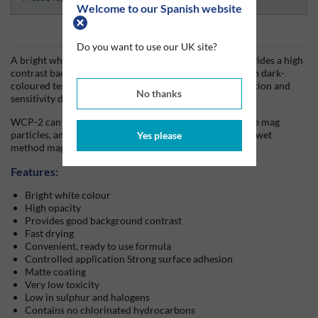
Welcome to our Spanish website
Información del producto
Do you want to use our UK site?
A bright white, opaque NDT contrast paint, WCP-2 provides a high
contrast background to to enhance visible indications on dark-
coloured test surfaces and improve probability of detection and
No thanks
sensitivity during visible magnetic particle inspections.
WCP-2 can be used with all types of coloured and visible mag
particles, and is suitable for use in both dry method and wet
Yes please
method magnetic particle inspection.
Features:
Bright white colour
High opacity
Provides good background contrast
Fast drying
Convenient, ready to use formula
Controlled application Strong surface adhesion
Matte coating
Very low toxicity
Low in sulphur and halogens
Contains no chlorinated hydrocarbons