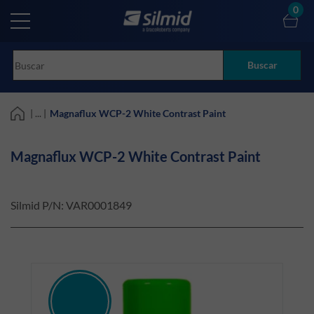
Skip
0
to
main
content
Buscar
| ... |
Magnaflux WCP-2 White Contrast Paint
Magnaflux WCP-2 White Contrast Paint
Silmid P/N:
VAR0001849