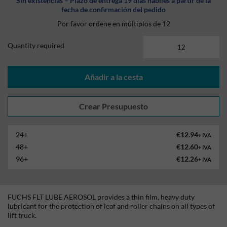
Sin existencias – Plazo de entrega 19 días hábiles a partir de la
fecha de confirmación del pedido
Por favor ordene en múltiplos de 12
Quantity required
Añadir a la cesta
24+
€12.94
+ IVA
48+
€12.60
+ IVA
96+
€12.26
+ IVA
FUCHS FLT LUBE AEROSOL provides a thin film, heavy duty
lubricant for the protection of leaf and roller chains on all types of
lift truck.