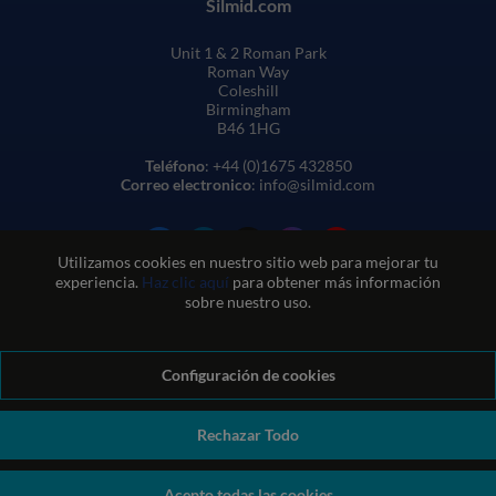
Silmid.com
Unit 1 & 2 Roman Park
Roman Way
Coleshill
Birmingham
B46 1HG
Teléfono
: +44 (0)1675 432850
Correo electronico
: info@silmid.com
Utilizamos cookies en nuestro sitio web para mejorar tu
experiencia.
Haz clic aquí
para obtener más información
sobre nuestro uso.
Configuración de cookies
Condiciones generales de venta
Condiciones de uso del sitio web
Política de privacidad y cookies
Política de calidad
Política medioambiental
Política REACH
Rechazar Todo
Declaración sobre la esclavitud moderna
© Sil-Mid 2026 Company registration number: 1460851. VAT
Acepto todas las cookies