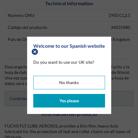
Technical Information
Número ONU
1950 CL2.1
Código del producto
34031980
País de Origen
United Kingdom
Welcome to our Spanish website
Data Sheets
Do you want to use our UK site?
Descarga hoy mismo la hoja técnica (TDS) del producto Fuchs y la
hoja de datos de seguridad (SDS) del producto Fuchs desde Silmid.
Una vez que hayas iniciado sesión o te hayas registrado, la hoja de
No thanks
datos será visible para su descarga.
Conéctese para acceder a las hojas de datos
Yes please
Información del producto
FUCHS FLT LUBE AEROSOL provides a thin film, heavy duty
lubricant for the protection of leaf and roller chains on all types of
lift truck.