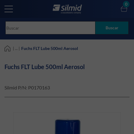
Skip
0
to
main
content
Buscar
| ... |
Fuchs FLT Lube 500ml Aerosol
Fuchs FLT Lube 500ml Aerosol
Silmid P/N:
P0170163