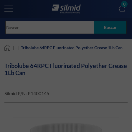
Skip
0
to
main
content
Buscar
| ... |
Tribolube 64RPC Fluorinated Polyether Grease 1Lb Can
Tribolube 64RPC Fluorinated Polyether Grease
1Lb Can
Silmid P/N:
P1400145