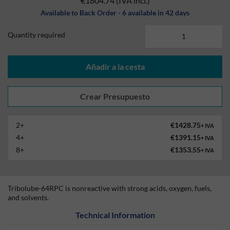
€1804.74
(IVA incl.)
Available to Back Order - 6 available in 42 days
Quantity required
Añadir a la cesta
2+
€1428.75
+ IVA
4+
€1391.15
+ IVA
8+
€1353.55
+ IVA
Tribolube-64RPC is nonreactive with strong acids, oxygen, fuels,
and solvents.
Technical Information