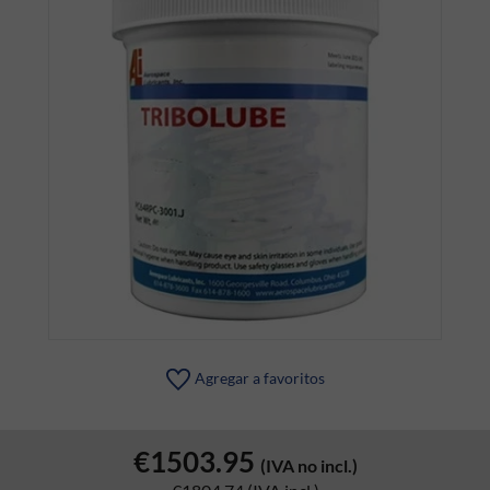
Agregar a favoritos
€1503.95
(IVA no incl.)