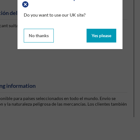
ión del producto
Do you want to use our UK site?
ant suitable for us in a vast array of mechanical and electrical
No thanks
Yes please
ng information
sponible para países seleccionados en todo el mundo. Envío se
 y la naturaleza peligrosa de las mercancías. Los clientes también