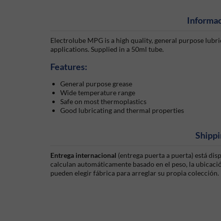
Informac
Electrolube MPG is a high quality, general purpose lubric
applications. Supplied in a 50ml tube.
Features:
General purpose grease
Wide temperature range
Safe on most thermoplastics
Good lubricating and thermal properties
Shippi
Entrega internacional
(entrega puerta a puerta) está di
calculan automáticamente basado en el peso, la ubicación
pueden elegir fábrica para arreglar su propia colección.