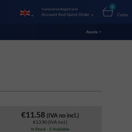
0
Conectarse/Registrarse
Account And Quick Order
Cesta
Ayuda
€11.58
(IVA no incl.)
€13.90
(IVA incl.)
In Stock - 2 Available