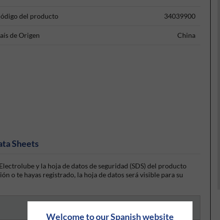
ódigo del producto
34039900
aís de Origen
China
ata Sheets
lectrolube y la hoja de datos de seguridad (SDS) del producto
ón o te hayas registrado, la hoja de datos será visible para su
Welcome to our Spanish website