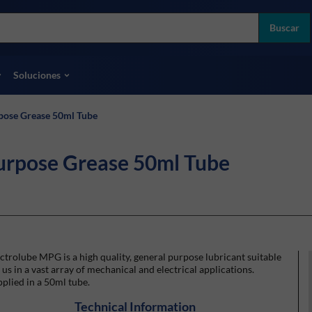
more
ol
Buscar
odas las marcas
Soluciones
pose Grease 50ml Tube
urpose Grease 50ml Tube
ctrolube MPG is a high quality, general purpose lubricant suitable
 us in a vast array of mechanical and electrical applications.
plied in a 50ml tube.
Technical Information