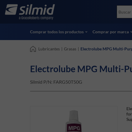
Skip
Accessories
Soco
to
Ensayos no destructivos (NDT)
Skydr
main
Ver todos los productos
Ver t
content
Comprar todos los productos
Comprar por marca
Lubricantes
|
Grasas
|
Electrolube MPG Multi-Pur
Electrolube MPG Multi-P
Silmid P/N:
FARG50T50G
Ele
for
Sup