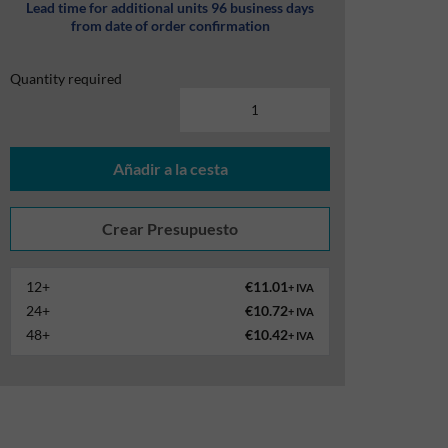
Lead time for additional units 96 business days
from date of order confirmation
Quantity required
Añadir a la cesta
12+
€11.01
+ IVA
24+
€10.72
+ IVA
48+
€10.42
+ IVA