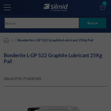
Skip
0
to
main
content
Buscar
| ... |
Bonderite L-GP 522 Graphite Lubricant 25Kg Pail
Bonderite L-GP 522 Graphite Lubricant 25Kg
Pail
Silmid P/N:
P1400185