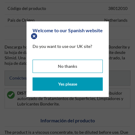
Código del producto
38012010
País de Origen
Netherlands
Welcome to our Spanish website
Data Sheets
Do you want to use our UK site?
Descarga hoy mismo la hoja técnica (TDS) del producto Bonderite y
la hoja de datos de seguridad (SDS) del producto Bonderite desde
Silmid. Una vez que hayas iniciado sesión o te hayas registrado, la
hoja de datos será visible para su descarga.
No thanks
Conéctese para acceder a las hojas de datos
Yes please
DISTRIBUIDOR AUTORIZADO:
Silmid es un distribuidor
autorizado de Tratamientos de Superficies, Limpiadores y
Lubricantes Bonderite.
Información del producto
The product is a viscous concentrate, to be diluted before use. Due