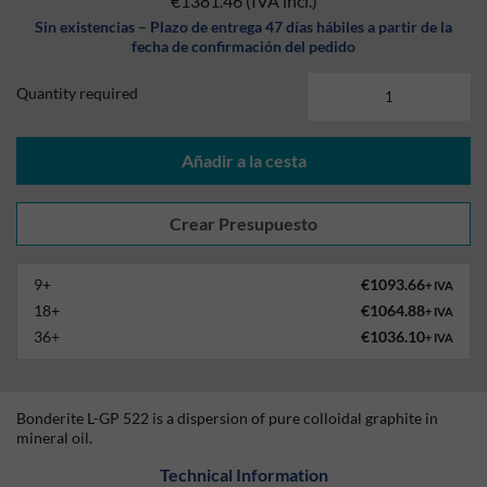
€1381.46
(IVA incl.)
Sin existencias – Plazo de entrega 47 días hábiles a partir de la
fecha de confirmación del pedido
Quantity required
Añadir a la cesta
9+
€1093.66
+ IVA
18+
€1064.88
+ IVA
36+
€1036.10
+ IVA
Bonderite L-GP 522 is a dispersion of pure colloidal graphite in
mineral oil.
Technical Information