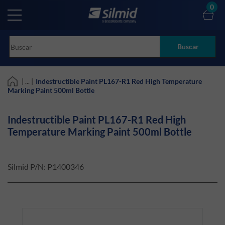
Skip
0
to
main
content
Buscar
| ... |
Indestructible Paint PL167-R1 Red High Temperature
Marking Paint 500ml Bottle
Indestructible Paint PL167-R1 Red High
Temperature Marking Paint 500ml Bottle
Silmid P/N:
P1400346