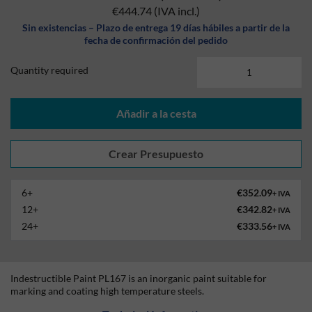
€444.74
(IVA incl.)
Sin existencias – Plazo de entrega 19 días hábiles a partir de la
fecha de confirmación del pedido
Quantity required
Añadir a la cesta
6+
€352.09
+ IVA
12+
€342.82
+ IVA
24+
€333.56
+ IVA
Indestructible Paint PL167 is an inorganic paint suitable for
marking and coating high temperature steels.