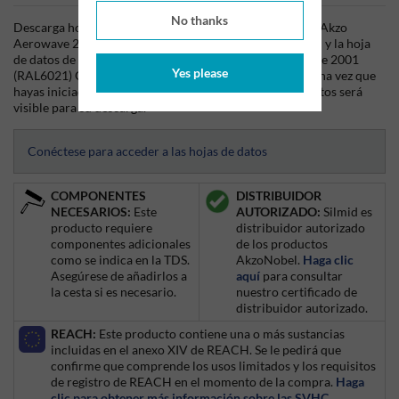
No thanks
Descarga hoy mismo la hoja técnica (TDS) del producto Akzo
Aerowave 2001 (RAL6021) Green Epoxy Primer 5Lt Can y la hoja
de datos de seguridad (SDS) del producto Akzo Aerowave 2001
Yes please
(RAL6021) Green Epoxy Primer 5Lt Can desde Silmid. Una vez que
hayas iniciado sesión o te hayas registrado, la hoja de datos será
visible para su descarga.
Conéctese para acceder a las hojas de datos
COMPONENTES
DISTRIBUIDOR
NECESARIOS:
Este
AUTORIZADO:
Silmid es
producto requiere
distribuidor autorizado
componentes adicionales
de los productos
como se indica en la TDS.
AkzoNobel.
Haga clic
Asegúrese de añadirlos a
aquí
para consultar
la cesta si es necesario.
nuestro certificado de
distribuidor autorizado.
REACH:
Este producto contiene una o más sustancias
incluidas en el anexo XIV de REACH. Se le pedirá que
confirme que comprende los usos limitados y los requisitos
de registro de REACH en el momento de la compra.
Haga
clic para obtener más información sobre las SVHC
.