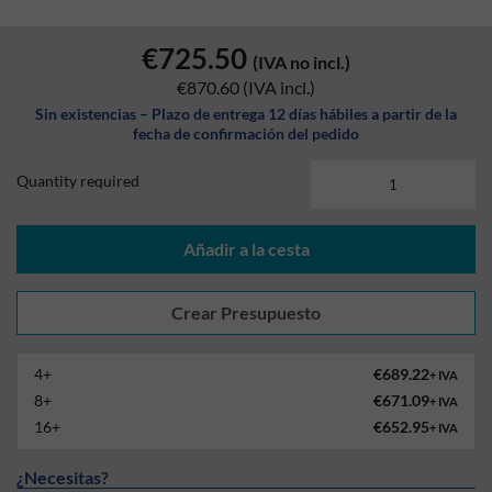
€725.50
(IVA no incl.)
€870.60
(IVA incl.)
Sin existencias – Plazo de entrega 12 días hábiles a partir de la
fecha de confirmación del pedido
Quantity required
Añadir a la cesta
4+
€689.22
+ IVA
8+
€671.09
+ IVA
16+
€652.95
+ IVA
¿Necesitas?