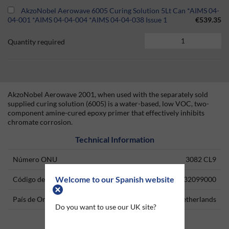
AkzoNobel Aerowave 6005 Curing Solution 5Lt Can *AIMS 04-
04-001 *AIMS 04-04-004 *AIMS 04-04-038 Issue 1
€539.35
Quantity required
AkzoNobel Aerowave 2001, when used with the separately sold
supplied curing solution (6005) is a water-based, low VOC, two-
component amine-cured epoxy primer that effectively inhibits
chromate corrosion.
Technical Information
Número ONU
3082 CL9
Welcome to our Spanish website
Código del producto
32099000
País de Origen
Netherlands
Do you want to use our UK site?
Data Sheets