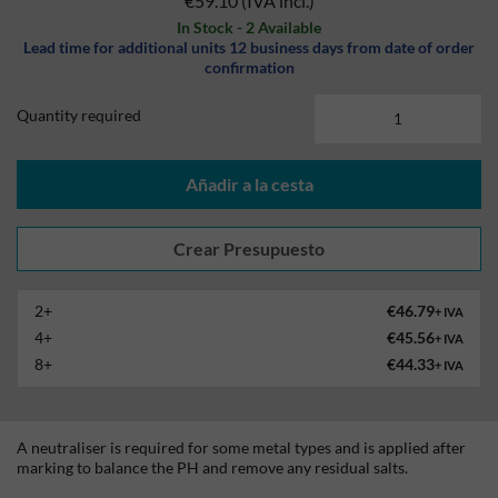
€59.10
(IVA incl.)
In Stock - 2 Available
Lead time for additional units 12 business days from date of order
confirmation
Quantity required
Añadir a la cesta
2+
€46.79
+ IVA
4+
€45.56
+ IVA
8+
€44.33
+ IVA
A neutraliser is required for some metal types and is applied after
marking to balance the PH and remove any residual salts.