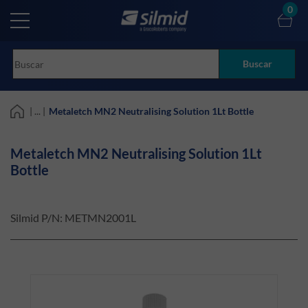
Skip
0
to
main
content
Buscar
| ... |
Metaletch MN2 Neutralising Solution 1Lt Bottle
Metaletch MN2 Neutralising Solution 1Lt
Bottle
Silmid P/N:
METMN2001L