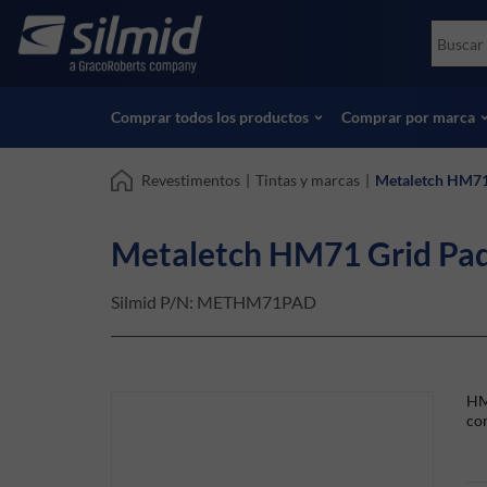
Skip
Accessories
Soco
to
Ensayos no destructivos (NDT)
Skydr
main
Ver todos los productos
Ver t
content
Comprar todos los productos
Comprar por marca
Revestimentos
|
Tintas y marcas
|
Metaletch HM71 
Metaletch HM71 Grid Pad 
Silmid P/N:
METHM71PAD
HM7
co