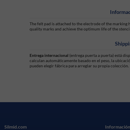
Informac
The felt pad is attached to the electrode of the marking h
quality marks and achieve the optimum life of the stencil i
Shippi
Entrega internacional
(entrega puerta a puerta) está di
calculan automáticamente basado en el peso, la ubicación
pueden elegir fábrica para arreglar su propia colección.
Silmid.com
Información