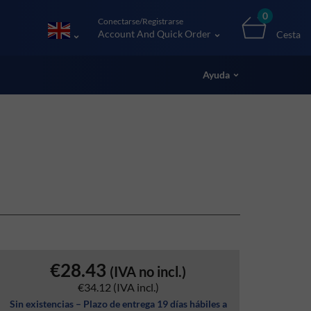
0
Conectarse/Registrarse
Account And Quick Order
Cesta
Ayuda
€28.43
(IVA no incl.)
€34.12
(IVA incl.)
Sin existencias – Plazo de entrega 19 días hábiles a