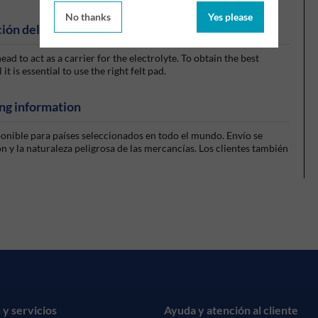
No thanks
Yes please
ión del producto
ead to act as a carrier for the electrolyte. To obtain the best
t is essential to use the right felt pad.
ng information
sponible para países seleccionados en todo el mundo. Envío se
 y la naturaleza peligrosa de las mercancías. Los clientes también
 y servicios
Ayuda y atención al cliente