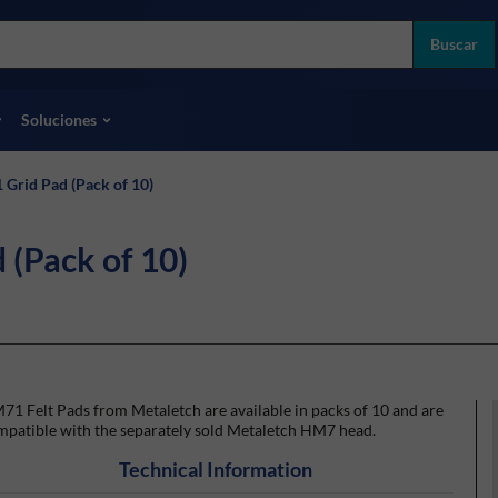
more
ol
Buscar
odas las marcas
Soluciones
Grid Pad (Pack of 10)
(Pack of 10)
1 Felt Pads from Metaletch are available in packs of 10 and are
mpatible with the separately sold Metaletch HM7 head.
Technical Information