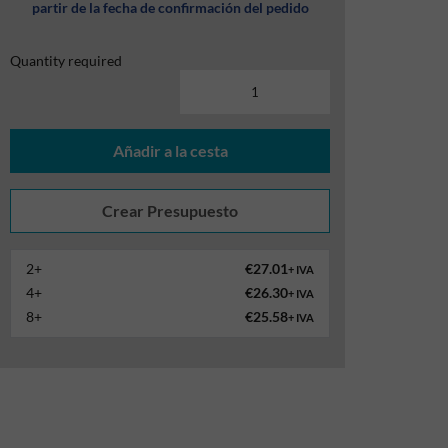
partir de la fecha de confirmación del pedido
Quantity required
Añadir a la cesta
2+
€27.01
+ IVA
4+
€26.30
+ IVA
8+
€25.58
+ IVA