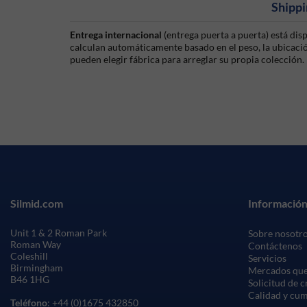
Shippi
Entrega internacional
(entrega puerta a puerta) está di
calculan automáticamente basado en el peso, la ubicación
pueden elegir fábrica para arreglar su propia colección.
Silmid.com
Información
Unit 1 & 2 Roman Park
Sobre nosotr
Roman Way
Contáctenos
Coleshill
Servicios
Birmingham
Mercados que
B46 1HG
Solicitud de 
Calidad y cu
Teléfono
: +44 (0)1675 432850