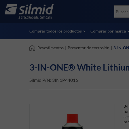
Skip
Accessories
Soco
to
Ensayos no destructivos (NDT)
Skydr
main
Ver todos los productos
Ver t
content
Comprar todos los productos
Comprar por marca
Revestimentos
|
Preventor de corrosión
|
3-IN-ON
3-IN-ONE® White Lithium
Silmid P/N:
3IN1P44016
3-I
for
aer
pro