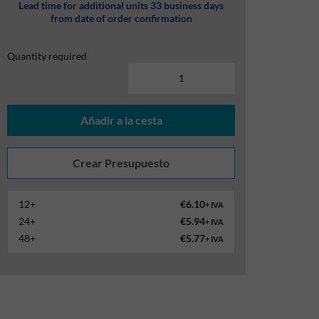
Lead time for additional units 33 business days
from date of order confirmation
Quantity required
Añadir a la cesta
12+
€6.10
+ IVA
24+
€5.94
+ IVA
48+
€5.77
+ IVA