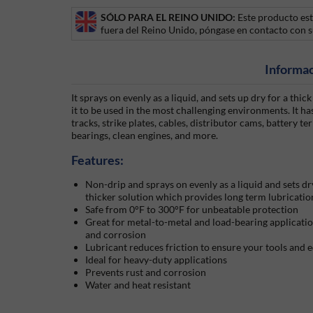
SÓLO PARA EL REINO UNIDO:
Este producto est
fuera del Reino Unido, póngase en contacto con s
Informac
It sprays on evenly as a liquid, and sets up dry for a thick
it to be used in the most challenging environments. It has
tracks, strike plates, cables, distributor cams, battery 
bearings, clean engines, and more.
Features:
Non-drip and sprays on evenly as a liquid and sets dry 
thicker solution which provides long term lubrication
Safe from 0°F to 300°F for unbeatable protection
Great for metal-to-metal and load-bearing applicatio
and corrosion
Lubricant reduces friction to ensure your tools an
Ideal for heavy-duty applications
Prevents rust and corrosion
Water and heat resistant