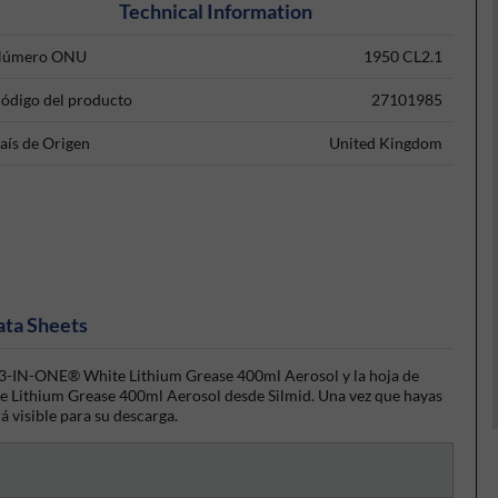
Technical Information
úmero ONU
1950 CL2.1
ódigo del producto
27101985
aís de Origen
United Kingdom
ata Sheets
 3-IN-ONE® White Lithium Grease 400ml Aerosol y la hoja de
 Lithium Grease 400ml Aerosol desde Silmid. Una vez que hayas
rá visible para su descarga.