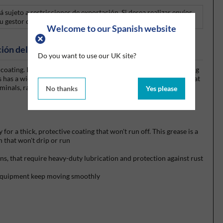
á sujeto a restricciones de exportación. Si desea realizar envíos
u gestor de cuentas o llámenos al +44 (0)1675 432850.
Welcome to our Spanish website
ión del producto
Do you want to use our UK site?
 coating. It will not splatter, melt, run, wash off or freeze, allowing
 has a wide variety of uses: automotive hinges, locks, latches, seat
terminals, radio antennas, windshield wiper mechanisms, bolts,
No thanks
Yes please
for a thick, protective coating that won't run off. This grease is a
 that won't drip or run
ns, that require heavy-duty lubrication and protection against rust
d equipment keep moving smoothly