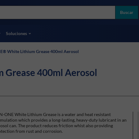
more
ol
Buscar
odas las marcas
Soluciones
E® White Lithium Grease 400ml Aerosol
 Grease 400ml Aerosol
N-ONE White Lithium Grease is a water and heat resistant
mulation which provides a long-lasting, heavy-duty lubricant in an
osol can. The product reduces friction whist also providing
tection from rust and corrosion.