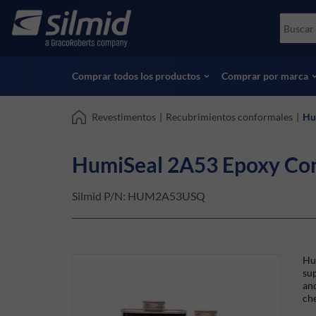
Skip
Accessories
Soco
to
Ensayos no destructivos (NDT)
Skydr
main
Ver todos los productos
Ver t
content
Comprar todos los productos
Comprar por marca
Revestimentos
|
Recubrimientos conformales
|
Hu
HumiSeal 2A53 Epoxy Con
Silmid P/N:
HUM2A53USQ
Hu
sup
and
che