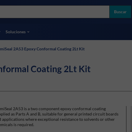
more
ol
Buscar
odas las marcas
Soluciones
miSeal 2A53 Epoxy Conformal Coating 2Lt Kit
formal Coating 2Lt Kit
miSeal 2A53 is a two component epoxy conformal coating
plied as Parts A and B, suitable for general printed circuit boards
 applications where exceptional resistance to solvents or other
micals is required.