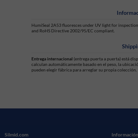
Informac
HumiSeal 2A53 fluoresces under UV light for inspectio
and RoHS Directive 2002/95/EC compliant.
Shippi
Entrega internacional
(entrega puerta a puerta) está di
calculan automáticamente basado en el peso, la ubicación
pueden elegir fábrica para arreglar su propia colección.
Silmid.com
Información