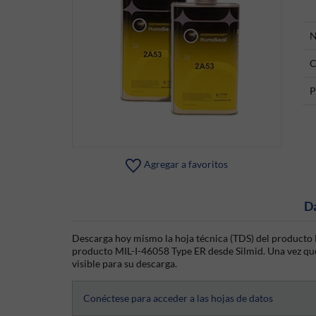
N
C
P
Agregar a favoritos
D
Descarga hoy mismo la hoja técnica (TDS) del producto M
producto MIL-I-46058 Type ER desde Silmid. Una vez que h
visible para su descarga.
Conéctese para acceder a las hojas de datos