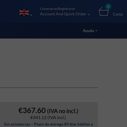
0
Conectarse/Registrarse
Account And Quick Order
Cesta
Ayuda
€367.60
(IVA no incl.)
€441.12
(IVA incl.)
Sin existencias – Plazo de entrega 89 días hábiles a