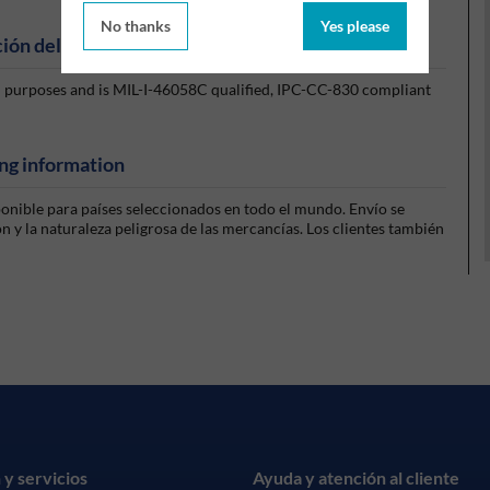
No thanks
Yes please
ión del producto
n purposes and is MIL-I-46058C qualified, IPC-CC-830 compliant
ng information
sponible para países seleccionados en todo el mundo. Envío se
 y la naturaleza peligrosa de las mercancías. Los clientes también
 y servicios
Ayuda y atención al cliente