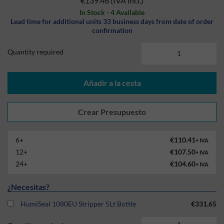
€139.46
(IVA incl.)
In Stock - 4 Available
Lead time for additional units 33 business days from date of order
confirmation
Quantity required
Añadir a la cesta
6+
€110.41
+ IVA
12+
€107.50
+ IVA
24+
€104.60
+ IVA
¿Necesitas?
HumiSeal 1080EU Stripper 5Lt Bottle
€331.65