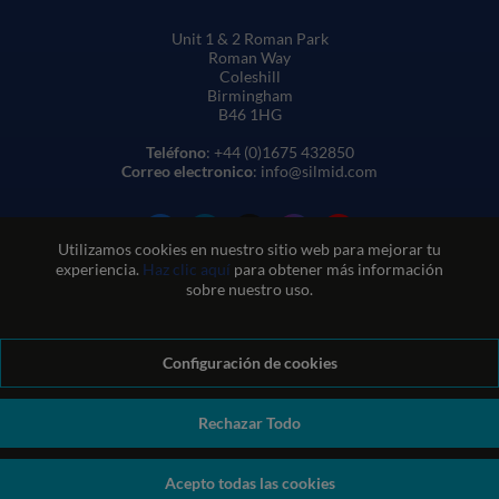
Unit 1 & 2 Roman Park
Roman Way
Coleshill
Birmingham
B46 1HG
Teléfono
: +44 (0)1675 432850
Correo electronico
: info@silmid.com
Utilizamos cookies en nuestro sitio web para mejorar tu
experiencia.
Haz clic aquí
para obtener más información
sobre nuestro uso.
Configuración de cookies
Condiciones generales de venta
Condiciones de uso del sitio web
Política de privacidad y cookies
Política de calidad
Política medioambiental
Política REACH
Rechazar Todo
Declaración sobre la esclavitud moderna
© Sil-Mid 2026 Company registration number: 1460851. VAT
Acepto todas las cookies
number: GB 338 0755 48
|
ecommerce by red