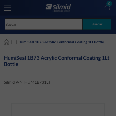
Skip
0
to
main
content
Buscar
| ... |
HumiSeal 1B73 Acrylic Conformal Coating 1Lt Bottle
HumiSeal 1B73 Acrylic Conformal Coating 1Lt
Bottle
Silmid P/N:
HUM1B731LT