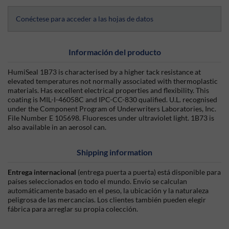
Conéctese para acceder a las hojas de datos
Información del producto
HumiSeal 1B73 is characterised by a higher tack resistance at
elevated temperatures not normally associated with thermoplastic
materials. Has excellent electrical properties and flexibility. This
coating is MIL-I-46058C and IPC-CC-830 qualified. U.L. recognised
under the Component Program of Underwriters Laboratories, Inc.
File Number E 105698. Fluoresces under ultraviolet light. 1B73 is
also available in an aerosol can.
Shipping information
Entrega internacional
(entrega puerta a puerta) está disponible para
países seleccionados en todo el mundo. Envío se calculan
automáticamente basado en el peso, la ubicación y la naturaleza
peligrosa de las mercancías. Los clientes también pueden elegir
fábrica para arreglar su propia colección.