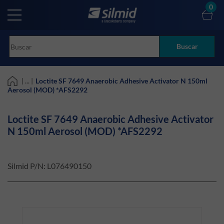
Skip
0
to
main
content
Buscar
| ... |
Loctite SF 7649 Anaerobic Adhesive Activator N 150ml
Aerosol (MOD) *AFS2292
Loctite SF 7649 Anaerobic Adhesive Activator
N 150ml Aerosol (MOD) *AFS2292
Silmid P/N:
L076490150