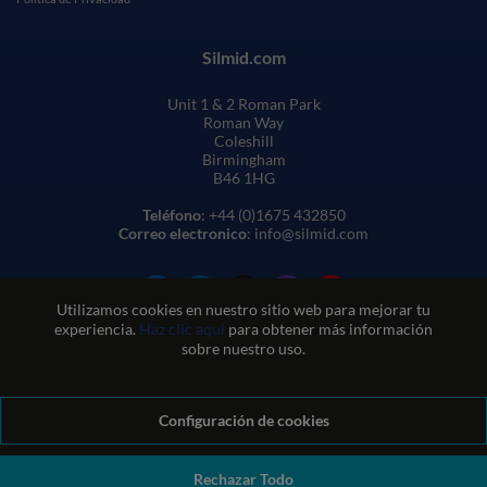
Silmid.com
Unit 1 & 2 Roman Park
Roman Way
Coleshill
Birmingham
B46 1HG
Teléfono
: +44 (0)1675 432850
Correo electronico
: info@silmid.com
Utilizamos cookies en nuestro sitio web para mejorar tu
experiencia.
Haz clic aquí
para obtener más información
sobre nuestro uso.
Configuración de cookies
Condiciones generales de venta
Condiciones de uso del sitio web
Política de privacidad y cookies
Política de calidad
Política medioambiental
Política REACH
Rechazar Todo