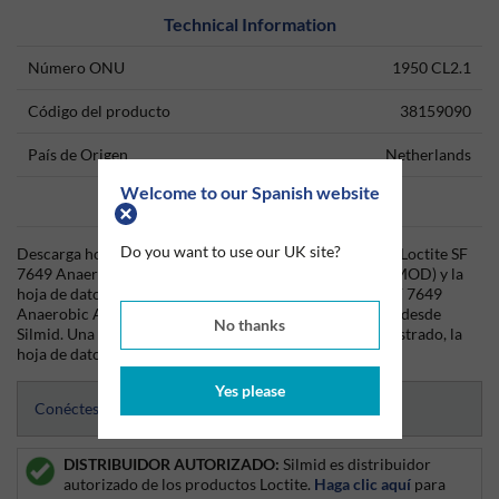
Technical Information
Número ONU
1950 CL2.1
Código del producto
38159090
País de Origen
Netherlands
Welcome to our Spanish website
Data Sheets
Do you want to use our UK site?
Descarga hoy mismo la hoja técnica (TDS) del producto Loctite SF
7649 Anaerobic Adhesive Activator N 150ml Aerosol (MOD) y la
hoja de datos de seguridad (SDS) del producto Loctite SF 7649
Anaerobic Adhesive Activator N 150ml Aerosol (MOD) desde
No thanks
Silmid. Una vez que hayas iniciado sesión o te hayas registrado, la
hoja de datos será visible para su descarga.
Yes please
Conéctese para acceder a las hojas de datos
DISTRIBUIDOR AUTORIZADO:
Silmid es distribuidor
autorizado de los productos Loctite.
Haga clic aquí
para