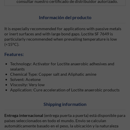
consultar nuestro certificado de distribuidor autorizado.
Información del producto
It is especially recommended for applications with passive metals
or inert surfaces and with large bond gaps. Loctite SF 7649 is
particularly recommended when prevailing temperature is low
(<15°C).
Features:
Technology: Activator for Loctite anaerobic adhesives and
sealants
Chemical Type: Copper salt and Aliphatic amine
Solvent: Acetone
Viscosity: Very low
Application: Cure acceleration of Loctite anaerobic products
Shipping information
Entrega internacional
(entrega puerta a puerta) está disponible para
países seleccionados en todo el mundo. Envío se calculan
automáticamente basado en el peso, la ubicación y la naturaleza