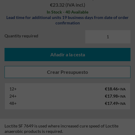
€23.32
(IVA incl.)
In Stock - 40 Available
Lead time for additional units 19 business days from date of order
confirmation
Quantity required
Añadir a la cesta
12+
€18.46
+ IVA
24+
€17.98
+ IVA
48+
€17.49
+ IVA
Loctite SF 7649 is used where increased cure speed of Loctite
anaerobic products is required.