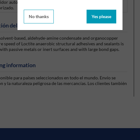
uidor autorizado de los productos Loctite.
Haga clic aquí
para
orizado.
No thanks
Yes please
ión del producto
ne solvent-based, aldehyde-amine condensate and organocopper
 speed of Loctite anaerobic structural adhesives and sealants is
with passive metals or inert surfaces and with large bond gaps.
ng information
sponible para países seleccionados en todo el mundo. Envío se
 y la naturaleza peligrosa de las mercancías. Los clientes también