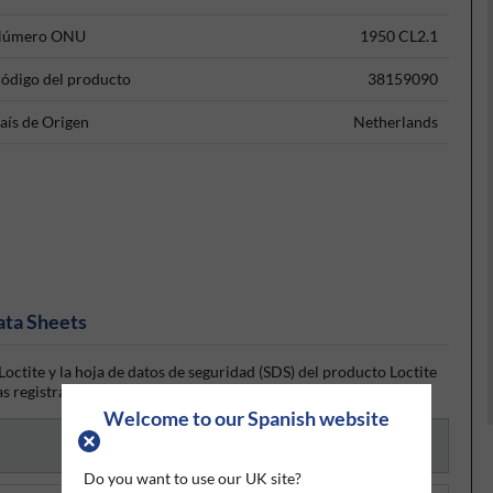
úmero ONU
1950 CL2.1
ódigo del producto
38159090
aís de Origen
Netherlands
ata Sheets
octite y la hoja de datos de seguridad (SDS) del producto Loctite
s registrado, la hoja de datos será visible para su descarga.
Welcome to our Spanish website
Do you want to use our UK site?