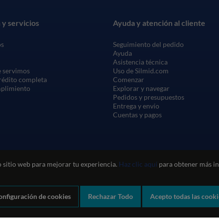
 y servicios
Ayuda y atención al cliente
os
Seguimiento del pedido
Ayuda
Asistencia técnica
 servimos
Uso de Silmid.com
crédito completa
Comenzar
mplimiento
Explorar y navegar
Pedidos y presupuestos
Entrega y envío
Cuentas y pagos
 sitio web para mejorar tu experiencia.
Haz clic aquí
para obtener más in
onfiguración de cookies
Rechazar Todo
Acepto todas las cooki
Política de privacidad y cookies
Política de calidad
Política medioam