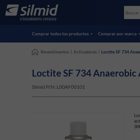
Skip
Accessories
Soco
to
Ensayos no destructivos (NDT)
Skydr
main
Ver todos los productos
Ver t
content
Comprar todos los productos
Comprar por marca
Revestimentos
|
Activadores
|
Loctite SF 734 Anae
Loctite SF 734 Anaerobic
Silmid P/N:
L00AF00101
Loc
act
300