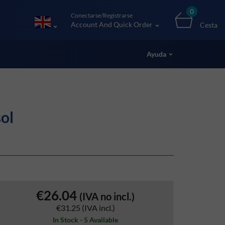
0
Conectarse/Registrarse
Account And Quick Order
Cesta
Ayuda
ol
€26.04
(IVA no incl.)
€31.25
(IVA incl.)
In Stock - 5 Available