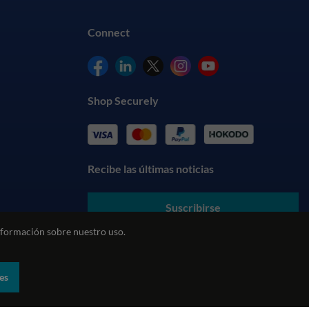
Connect
Shop Securely
Recibe las últimas noticias
Suscribirse
formación sobre nuestro uso.
Al enviar sus datos, usted acepta nuestros
Términos y
Condiciones
y entiende nuestra
Política de Privacidad
es
biental
Política REACH
Declaración sobre la esclavitud moderna