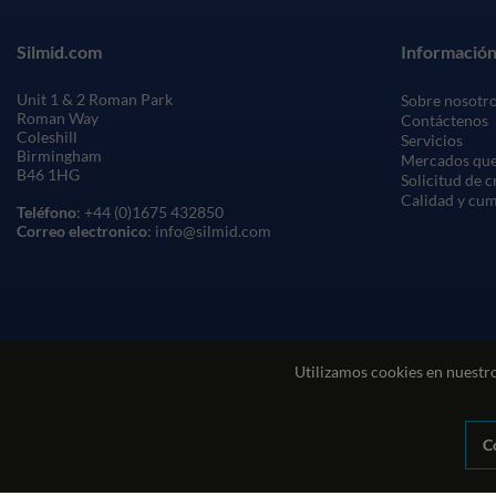
Silmid.com
Información
Unit 1 & 2 Roman Park
Sobre nosotr
Roman Way
Contáctenos
Coleshill
Servicios
Birmingham
Mercados que
B46 1HG
Solicitud de 
Calidad y cu
Teléfono
: +44 (0)1675 432850
Correo electronico
: info@silmid.com
Utilizamos cookies en nuestro
C
Condiciones generales de venta
Condiciones de uso del sitio web