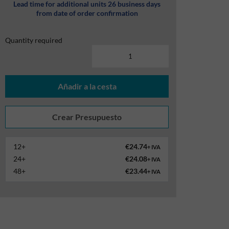
Lead time for additional units 26 business days
from date of order confirmation
Quantity required
Añadir a la cesta
12+
€24.74
+ IVA
24+
€24.08
+ IVA
48+
€23.44
+ IVA