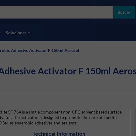
more
ol
Buscar
odas las marcas
Soluciones
robic Adhesive Activator F 150ml Aerosol
 Adhesive Activator F 150ml Aeros
tite SF 734 is a single component non-CFC solvent based surface
ivator. The activator is designed to promote the cure of Loctite
 Series anaerobic adhesives and sealants.
Technical Information