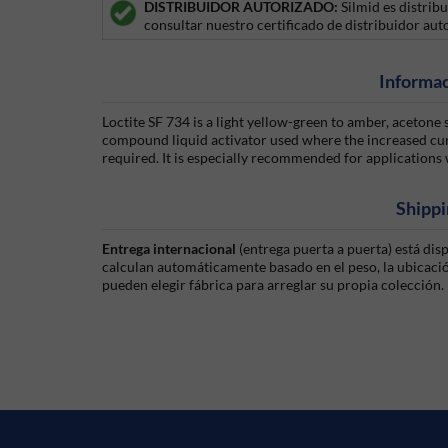
DISTRIBUIDOR AUTORIZADO:
Silmid es distrib
consultar nuestro certificado de distribuidor aut
Informac
Loctite SF 734 is a light yellow-green to amber, aceto
compound liquid activator used where the increased cure
required. It is especially recommended for applications 
Shippi
Entrega internacional
(entrega puerta a puerta) está di
calculan automáticamente basado en el peso, la ubicación
pueden elegir fábrica para arreglar su propia colección.