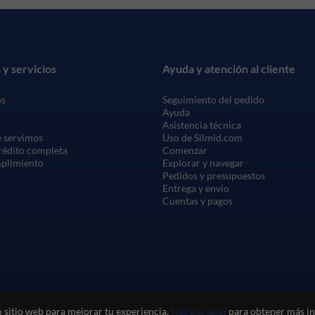
 y servicios
Ayuda y atención al cliente
os
Seguimiento del pedido
Ayuda
Asistencia técnica
 servimos
Uso de Silmid.com
crédito completa
Comenzar
mplimiento
Explorar y navegar
Pedidos y presupuestos
Entrega y envío
Cuentas y pagos
 sitio web para mejorar tu experiencia.
Haz clic aquí
para obtener más in