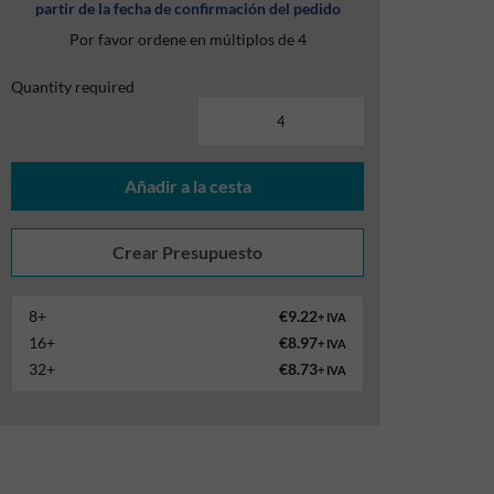
partir de la fecha de confirmación del pedido
Por favor ordene en múltiplos de 4
Quantity required
Añadir a la cesta
8+
€9.22
+ IVA
16+
€8.97
+ IVA
32+
€8.73
+ IVA