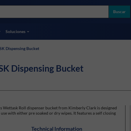
more
ol
Buscar
odas las marcas
Soluciones
 Dispensing Bucket
 Dispensing Bucket
s Wettask Roll dispenser bucket from Kimberly Clark is designed
 use with either pre soaked or dry wipes. It features a self closing
Technical Information