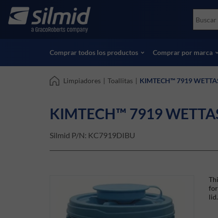
Skip
Accessories
Soco
to
Ensayos no destructivos (NDT)
Skydr
main
Ver todos los productos
Ver t
content
Comprar todos los productos
Comprar por marca
Limpiadores
|
Toallitas
|
KIMTECH™ 7919 WETTASK
KIMTECH™ 7919 WETTASK
Silmid P/N:
KC7919DIBU
Thi
for
lid.