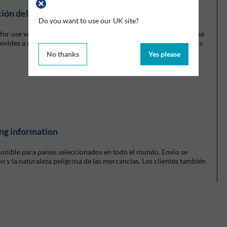
ión del producto
Do you want to use our UK site?
r use with either pre-soaked, or dry wiper rolls that you can use
vides a refillable, airtight wiping system helping to control costs
No thanks
Yes please
ng information
sponible para países seleccionados en todo el mundo. Envío se
 y la naturaleza peligrosa de las mercancías. Los clientes también