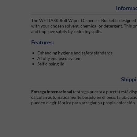
Informac
The WETTASK Roll Wiper Dispenser Bucket is designed fo
with your chosen solvent, chemical or detergent. This pro
and improve safety by reducing spills.
Features:
Enhancing hygiene and safety standards
A fully enclosed system
Self closing lid
Shippi
Entrega internacional
(entrega puerta a puerta) está di
calculan automáticamente basado en el peso, la ubicación
pueden elegir fábrica para arreglar su propia colección.