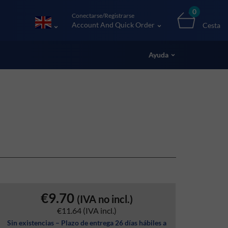
0
Conectarse/Registrarse
Account And Quick Order
Cesta
Ayuda
€9.70
(IVA no incl.)
€11.64
(IVA incl.)
Sin existencias – Plazo de entrega 26 días hábiles a