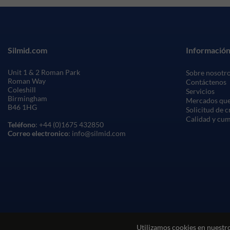
Silmid.com
Información
Unit 1 & 2 Roman Park
Sobre nosotr
Roman Way
Contáctenos
Coleshill
Servicios
Birmingham
Mercados que
B46 1HG
Solicitud de 
Calidad y cu
Teléfono
: +44 (0)1675 432850
Correo electronico
: info@silmid.com
Utilizamos cookies en nuestro