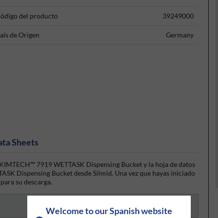
ódigo del producto
39249000
aís de Origen
Germany
ata Sheets
to KIMTECH™ 7919 WETTASK Dispensing Bucket y la hoja de datos
SK Dispensing Bucket desde Silmid. Una vez que hayas iniciado
e para su descarga.
Welcome to our Spanish website