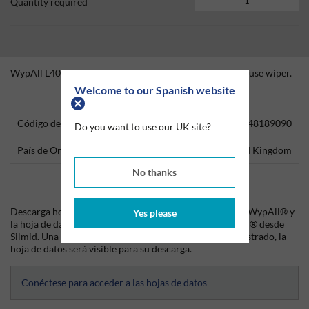
Quantity required
WypAll L40 Wipers are Efficient general-purpose single use wiper.
Welcome to our Spanish website
Technical Information
Código del producto
48189090
Do you want to use our UK site?
País de Origen
United Kingdom
No thanks
Data Sheets
Descarga hoy mismo la hoja técnica (TDS) del producto WypAll® y
Yes please
la hoja de datos de seguridad (SDS) del producto WypAll® desde
Silmid. Una vez que hayas iniciado sesión o te hayas registrado, la
hoja de datos será visible para su descarga.
Conéctese para acceder a las hojas de datos