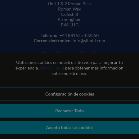
Unit 1 & 2 Roman Park
Roman Way
Coleshill
Birmingham
B46 1HG
Teléfono
: +44 (0)1675 432850
Correo electronico
: info@silmid.com
Utilizamos cookies en nuestro sitio web para mejorar tu
experiencia.
Haz clic aquí
para obtener más información
sobre nuestro uso.
Configuración de cookies
Condiciones generales de venta
Condiciones de uso del sitio web
Política de privacidad y cookies
Política de calidad
Política medioambiental
Política REACH
Rechazar Todo
Declaración sobre la esclavitud moderna
© Sil-Mid 2026 Company registration number: 1460851. VAT
Acepto todas las cookies
number: GB 338 0755 48
|
ecommerce by red