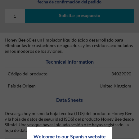
fecha de confirmación del pedido
Solicitar presupuesto
Honey Bee 60 es un limpiador líquido ácido desarrollado para
eliminar las incrustaciones de agua dura y los residuos acumulados
en los inodoros de los aviones.
Technical Information
Código del producto
34029090
País de Origen
United Kingdom
Data Sheets
Descarga hoy mismo la hoja técnica (TDS) del producto Honey Bee
y la hoja de datos de seguridad (SDS) del producto Honey Bee desde
Silmid. Una vez que hayas iniciado sesión o te hayas registrado, la
hoja de datos será visible para su descarga.
Welcome to our Spanish website