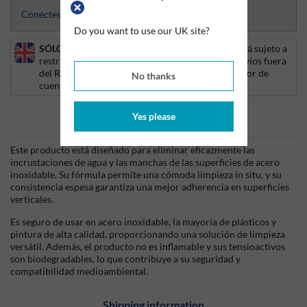
Conéctese para acceder a las hojas de datos
Do you want to use our UK site?
SÓLO PARA EL REINO UNIDO:
Este producto está sujeto a
restricciones de exportación. Si desea realizar envíos fuera
del Reino Unido, póngase en contacto con su gestor de
No thanks
cuentas o llámenos al +44 (0)1675 432850.
Yes please
Información del producto
Este producto está diseñado para eliminar eficazmente las
incrustaciones de agua y las manchas de las superficies de acero
inoxidable. Su fórmula permite una cómoda limpieza in situ, y su
consistencia espesa garantiza una mejor adherencia en superficies
verticales.
Es seguro de usar en acero inoxidable, la mayoría de plásticos y
pintura de alta calidad, proporcionando una solución de limpieza
versátil. Además, el producto no es inflamable y sus tensioactivos
son biodegradables, lo que contribuye a su seguridad y
compatibilidad medioambiental.
Shipping information