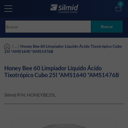
Skip
0
to
main
content
Buscar
| ... |
Honey Bee 60 Limpiador Líquido Ácido Tixotrópico Cubo
25l *AMS1640 *AMS1476B
Honey Bee 60 Limpiador Líquido Ácido
Tixotrópico Cubo 25l *AMS1640 *AMS1476B
Silmid P/N:
HONEYBE25L